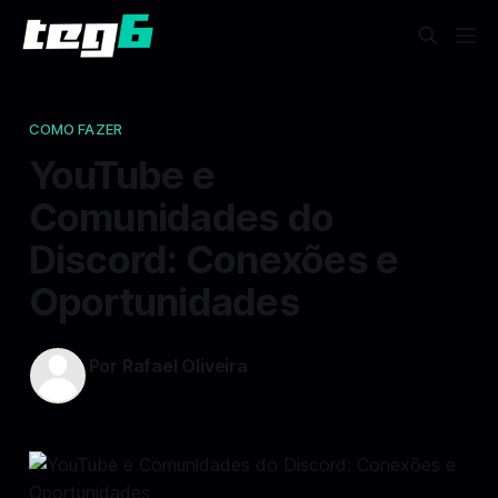
COMO FAZER
YouTube e
Comunidades do
Discord: Conexões e
Oportunidades
Por Rafael Oliveira
03 fev 2025
—
4 min read min de leitura