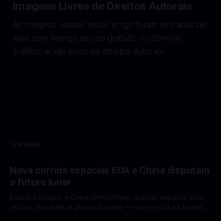
Imagens Livres de Direitos Autorais
As imagens usadas neste artigo foram retiradas de
sites com licença de uso gratuito ou domínio
público, e são livres de direitos autorais.
LEIA MAIS
Nova corrida espacial: EUA e China disputam
o futuro lunar
Estados Unidos e China intensificam disputa espacial com
testes, foguetes e planos lunares — quem está na frente
rumo à Lua antes de 2030? A corrida espacial voltou a