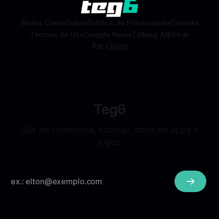
sem
Minha Conta
Sobre
Politica de Privacidade
Contato
Termos de Uso
Google News
Talking AI
Entrar
Por
Ciatto
Teg6
Site de tecnologia, notícias, dicas de apps e
jogos