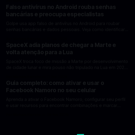
Por Mateus Barreto
12 fev 2026
ganhar destaque global com Estados Unidos e China
Falso antivírus no Android rouba senhas
disputando protagonismo na exploração lunar, em um
bancárias e preocupa especialistas
cenário que une avanços tecnológicos, testes de
Golpe usa app falso de antivírus no Android para roubar
senhas bancárias e dados pessoais. Veja como identificar e
se proteger. Um novo golpe envolvendo aplicativos falsos
Por Mateus Barreto
11 fev 2026
de antivírus no Android está chamando atenção de
SpaceX adia planos de chegar a Marte e
especialistas em cibersegurança. Em vez de proteger o
volta atenção para a Lua
celular, o app fraudulento atua como um
SpaceX troca foco de missão a Marte por desenvolvimento
de cidade lunar e mira pouso não tripulado na Lua em 2027,
diz Elon Musk. A SpaceX, a empresa aeroespacial fundada
Por Mateus Barreto
11 fev 2026
por Elon Musk, anunciou uma mudança significativa na sua
Guia completo: como ativar e usar o
estratégia de exploração espacial: os planos para uma
Facebook Namoro no seu celular
missão humana ou
Aprenda a ativar o Facebook Namoro, configurar seu perfil
e usar recursos para encontrar combinações e marcar
encontros reais no app. O Facebook Namoro (Facebook
Por Mateus Barreto
09 fev 2026
Dating) é uma ferramenta gratuita dentro do app do
Facebook que permite conhecer pessoas novas, fazer
combinações e, com sorte, marcar encontros reais — tudo