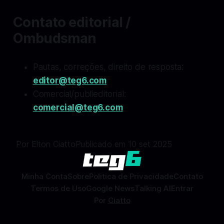
Contato editorial /
Ombudsman
Pautas, correções, direito de resposta:
editor@teg6.com
Comercial/publieditorial:
comercial@teg6.com
Por Elton Ciatto
Publicado em 10 set 2025
Minha Conta
Sobre
Politica de Privacidade
Contato
Termos de Uso
Google News
Talking AI
Entrar
Por
Ciatto