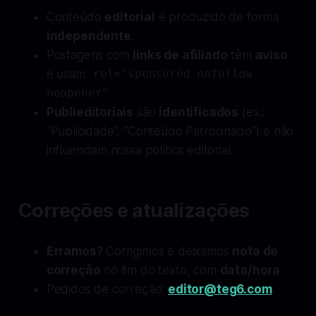
Conteúdo
editorial
é produzido de forma
independente
.
Postagens com
links de afiliado
têm
aviso
e usam
rel="sponsored nofollow
.
noopener"
Publieditoriais
são
identificados
(ex.:
“Publicidade”, “Conteúdo Patrocinado”) e não
influenciam nossa política editorial.
Correções e atualizações
Erramos?
Corrigimos e deixamos
nota de
correção
no fim do texto, com
data/hora
.
Pedidos de correção:
editor@teg6.com
.