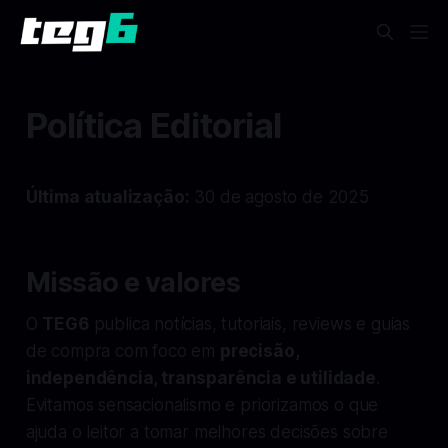
Política Editorial
Última atualização:
30 de agosto de 2025
Missão e valores
O
TEG6
publica notícias, tutoriais, reviews e guias
de compra com foco em
precisão,
independência, transparência e utilidade
.
Evitamos sensacionalismo e priorizamos o que
ajuda o leitor a tomar melhores decisões sobre