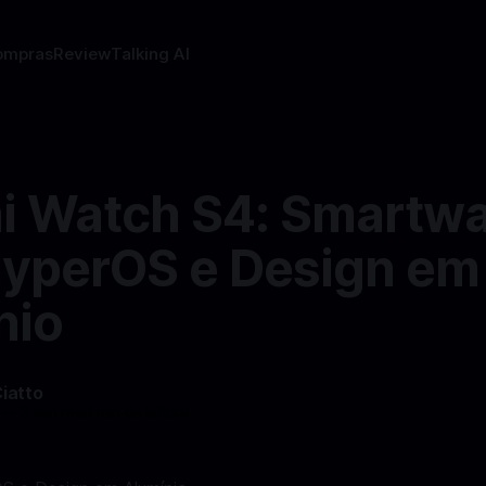
ompras
Review
Talking AI
i Watch S4: Smartw
yperOS e Design em
nio
Ciatto
—
3 min read min de leitura