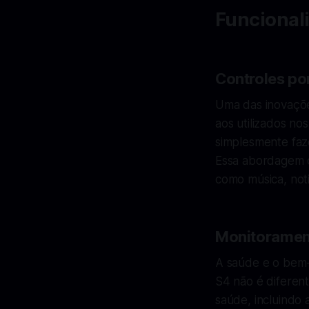
Funcional
Controles po
Uma das inovaçõe
aos utilizados no
simplesmente faz
Essa abordagem of
como música, noti
Monitorament
A saúde e o bem-
S4 não é diferen
saúde, incluindo