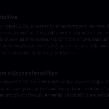
tuitiva
 HyperOS 2.0, a Xiaomi não só modernizou a interface,
iência do usuário. O novo sistema operacional traz uma n
indo que os usuários acessem aplicativos e funções rapidam
rojetada para ser personalizável, permitindo que cada usuár
o com suas necessidades e preferências.
om o Ecossistema Mijia
o HyperOS 2.0 é sua integração com o universo Mijia, a p
omi. Isso significa que os usuários poderão controlar disp
mente do smartwatch, tornando a experiência ainda mais p