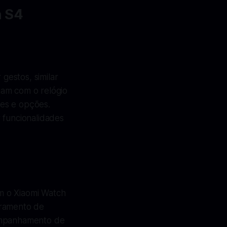
h S4
gestos, similar
ajam com o relógio
ões e opções.
 funcionalidades
m o Xiaomi Watch
oramento de
companhamento de