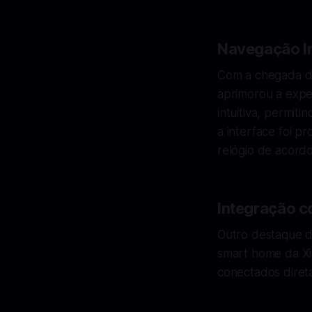
Navegação In
Com a chegada do
aprimorou a exper
intuitiva, permit
a interface foi p
relógio de acord
Integração c
Outro destaque d
smart home da Xia
conectados direta