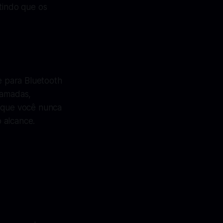
tindo que os
 para Bluetooth
hamadas,
e que você nunca
 alcance.