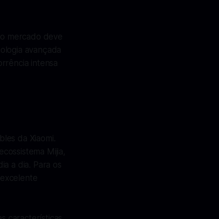
no mercado deve
nologia avançada
rrência intensa
les da Xiaomi.
cossistema Mijia,
a a dia. Para os
 excelente
 características