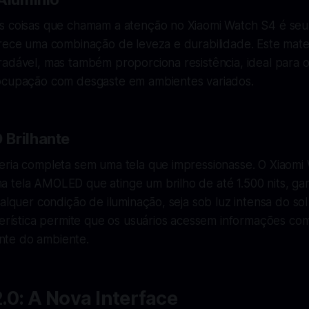
s coisas que chamam a atenção no Xiaomi Watch S4 é se
erece uma combinação de leveza e durabilidade. Este mate
adável, mas também proporciona resistência, ideal para o 
ocupação com desgaste em ambientes variados.
Brilhante
eria completa sem uma tela que impressionasse. O Xiaom
 tela AMOLED que atinge um brilho de até 1.500 nits, ga
ualquer condição de iluminação, seja sob luz intensa do so
terística permite que os usuários acessem informações com
te do ambiente.
0: A Nova Interface