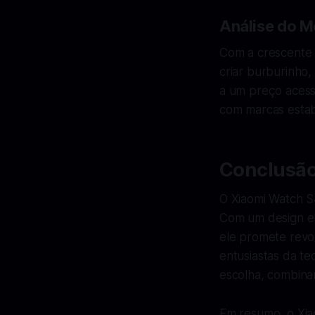
Análise do 
Com a crescente
criar burburinho
a um preço acessí
com marcas esta
Conclusã
O Xiaomi Watch S
Com um design el
ele promete revol
entusiastas da t
escolha, combinand
Em resumo, o Xia