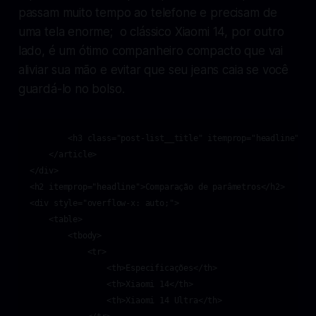
passam muito tempo ao telefone e precisam de
uma tela enorme; o clássico Xiaomi 14, por outro
lado, é um ótimo companheiro compacto que vai
aliviar sua mão e evitar que seu jeans caia se você
guardá-lo no bolso.
        <h3 class="post-list__title" itemprop="headline">Re
    </article>

</div>

<h2 itemprop="headline">Comparação de parâmetros</h2>

<div style="overflow-x: auto;">

    <table>

        <tbody>

            <tr>

                <th>Especificações</th>

                <th>Xiaomi 14</th>

                <th>Xiaomi 14 Ultra</th>
