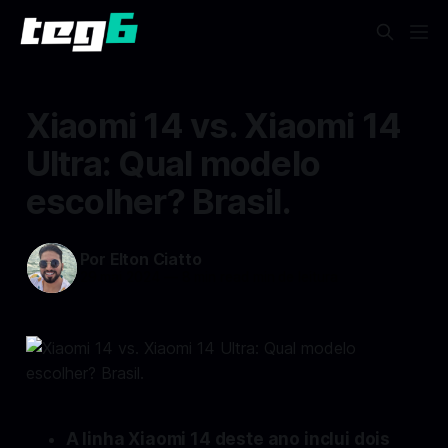
Xiaomi 14 vs. Xiaomi 14
Ultra: Qual modelo
escolher? Brasil.
Por Elton Ciatto
29 mai 2024
—
8 min read min de leitura
A linha Xiaomi 14 deste ano inclui dois