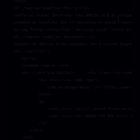
</div>

<h2 itemprop="headline">Mostrar</h2>

<p>Ofertas Xiaomi 14<strong> Tela AMOLED de 6,36 polegadas 
<p>Ambos os telefones têm <strong>molduras extra finas</str
<p><img fetchpriority="high" decoding="async" class="alignc
<h2 itemprop="headline">Desempenho</h2>

<p>Ambos os modelos estão equipados com o chipset Snapdrago
<div class="vcw">

    <p></p>

    <h3>Onde comprar:</h3>

    <div class="vcw-tabulka">      <div class="vcw-radek">

            <div class="vcw-radek-logo">

                <img decoding="async" src="https://www.svet
            </div>

            <p>

                <span class="vcw-txt-cenaod">Preço de:</span
                <span class="vcw-cenaod">34.999 coroas checa
            </p>

        </div>

    </div>
