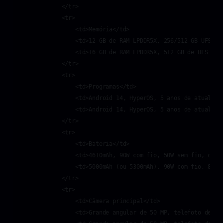
            </tr>

            <tr>

                <td>Memória</td>

                <td>12 GB de RAM LPDDR5X, 256/512 GB UFS 4.0
                <td>16 GB de RAM LPDDR5X, 512 GB de UFS 4.0<
            </tr>

            <tr>

                <td>Programas</td>

                <td>Android 14, HyperOS, 5 anos de atualizaç
                <td>Android 14, HyperOS, 5 anos de atualizaç
            </tr>

            <tr>

                <td>Bateria</td>

                <td>4610mAh, 90W com fio, 50W sem fio, carre
                <td>5000mAh (ou 5300mAh), 90W com fio, 80W s
            </tr>

            <tr>

                <td>Câmera principal</td>

                <td>Grande angular de 50 MP, telefoto de 50 