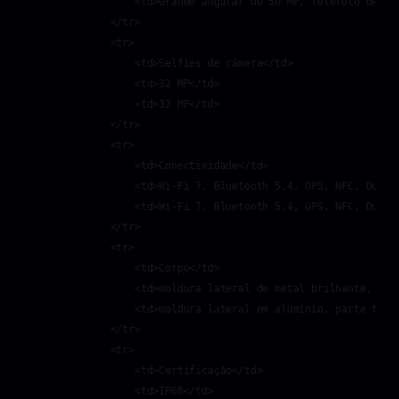
                <td>Grande angular de 50 MP, telefoto de 50
            </tr>

            <tr>

                <td>Selfies de câmera</td>

                <td>32 MP</td>

                <td>32 MP</td>

            </tr>

            <tr>

                <td>Conectividade</td>

                <td>Wi-Fi 7, Bluetooth 5.4, GPS, NFC, Dual S
                <td>Wi-Fi 7, Bluetooth 5.4, GPS, NFC, Dual S
            </tr>

            <tr>

                <td>Corpo</td>

                <td>moldura lateral de metal brilhante, part
                <td>moldura lateral em alumínio, parte trase
            </tr>

            <tr>

                <td>Certificação</td>

                <td>IP68</td>
