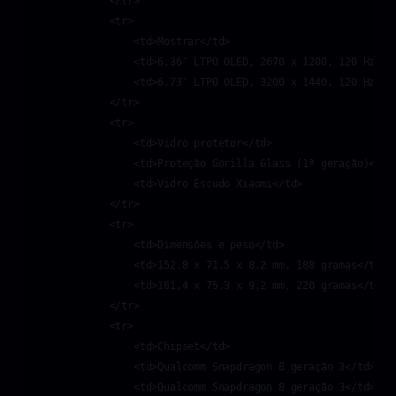
            </tr>

            <tr>

                <td>Mostrar</td>

                <td>6,36″ LTPO OLED, 2670 x 1200, 120 Hz, 30
                <td>6,73″ LTPO OLED, 3200 x 1440, 120 Hz, 30
            </tr>

            <tr>

                <td>Vidro protetor</td>

                <td>Proteção Gorilla Glass (1ª geração)</td>
                <td>Vidro Escudo Xiaomi</td>

            </tr>

            <tr>

                <td>Dimensões e peso</td>

                <td>152,8 x 71,5 x 8,2 mm, 188 gramas</td>

                <td>161,4 x 75,3 x 9,2 mm, 220 gramas</td>

            </tr>

            <tr>

                <td>Chipset</td>

                <td>Qualcomm Snapdragon 8 geração 3</td>

                <td>Qualcomm Snapdragon 8 geração 3</td>
