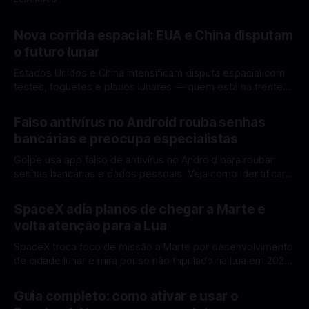
Nova corrida espacial: EUA e China disputam
o futuro lunar
Estados Unidos e China intensificam disputa espacial com
testes, foguetes e planos lunares — quem está na frente
rumo à Lua antes de 2030? A corrida espacial voltou a
Por Mateus Barreto
12 fev 2026
ganhar destaque global com Estados Unidos e China
Falso antivírus no Android rouba senhas
disputando protagonismo na exploração lunar, em um
bancárias e preocupa especialistas
cenário que une avanços tecnológicos, testes de
Golpe usa app falso de antivírus no Android para roubar
senhas bancárias e dados pessoais. Veja como identificar e
se proteger. Um novo golpe envolvendo aplicativos falsos
Por Mateus Barreto
11 fev 2026
de antivírus no Android está chamando atenção de
SpaceX adia planos de chegar a Marte e
especialistas em cibersegurança. Em vez de proteger o
volta atenção para a Lua
celular, o app fraudulento atua como um
SpaceX troca foco de missão a Marte por desenvolvimento
de cidade lunar e mira pouso não tripulado na Lua em 2027,
diz Elon Musk. A SpaceX, a empresa aeroespacial fundada
Por Mateus Barreto
11 fev 2026
por Elon Musk, anunciou uma mudança significativa na sua
Guia completo: como ativar e usar o
estratégia de exploração espacial: os planos para uma