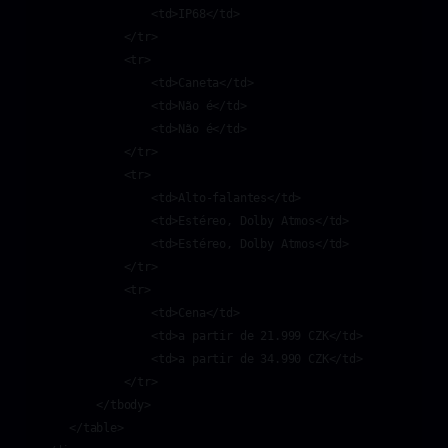
                <td>IP68</td>

            </tr>

            <tr>

                <td>Caneta</td>

                <td>Não é</td>

                <td>Não é</td>

            </tr>

            <tr>

                <td>Alto-falantes</td>

                <td>Estéreo, Dolby Atmos</td>

                <td>Estéreo, Dolby Atmos</td>

            </tr>

            <tr>

                <td>Cena</td>

                <td>a partir de 21.999 CZK</td>

                <td>a partir de 34.990 CZK</td>

            </tr>

        </tbody>

    </table>
