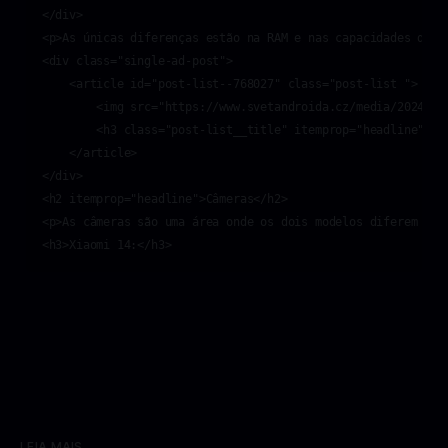
</div>

<p>As únicas diferenças estão na RAM e nas capacidades de a
<div class="single-ad-post">

    <article id="post-list--768027" class="post-list ">

        <img src="https://www.svetandroida.cz/media/2024/05
        <h3 class="post-list__title" itemprop="headline">A 
    </article>

</div>

<h2 itemprop="headline">Câmeras</h2>

<p>As câmeras são uma área onde os dois modelos diferem sig
LEIA MAIS