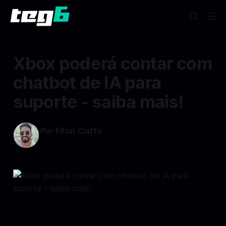
Xbox poderá contar com
chatbot de IA para
suporte - saiba mais!
Por Elton Ciatto
02 abr 2024
—
2 min read min de leitura