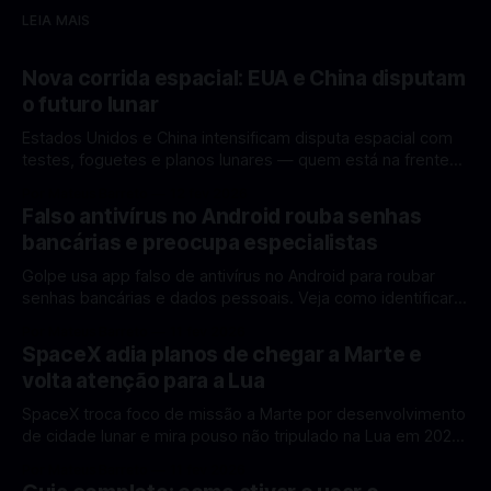
LEIA MAIS
Nova corrida espacial: EUA e China disputam
o futuro lunar
Estados Unidos e China intensificam disputa espacial com
testes, foguetes e planos lunares — quem está na frente
rumo à Lua antes de 2030? A corrida espacial voltou a
Por Mateus Barreto
12 fev 2026
ganhar destaque global com Estados Unidos e China
Falso antivírus no Android rouba senhas
disputando protagonismo na exploração lunar, em um
bancárias e preocupa especialistas
cenário que une avanços tecnológicos, testes de
Golpe usa app falso de antivírus no Android para roubar
senhas bancárias e dados pessoais. Veja como identificar e
se proteger. Um novo golpe envolvendo aplicativos falsos
Por Mateus Barreto
11 fev 2026
de antivírus no Android está chamando atenção de
SpaceX adia planos de chegar a Marte e
especialistas em cibersegurança. Em vez de proteger o
volta atenção para a Lua
celular, o app fraudulento atua como um
SpaceX troca foco de missão a Marte por desenvolvimento
de cidade lunar e mira pouso não tripulado na Lua em 2027,
diz Elon Musk. A SpaceX, a empresa aeroespacial fundada
Por Mateus Barreto
11 fev 2026
por Elon Musk, anunciou uma mudança significativa na sua