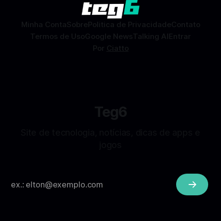
sem
Minha Conta
Sobre
Politica de Privacidade
Contato
Termos de Uso
Google News
Talking AI
Entrar
Por
Ciatto
Teg6
Site de tecnologia, notícias, dicas de apps e
jogos