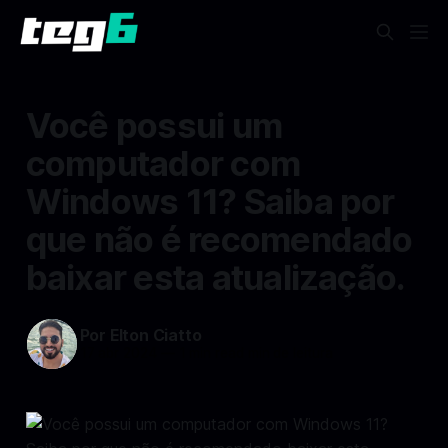
Você possui um
computador com
Windows 11? Saiba por
que não é recomendado
baixar esta atualização.
Por Elton Ciatto
17 abr 2024
—
1 min read min de leitura