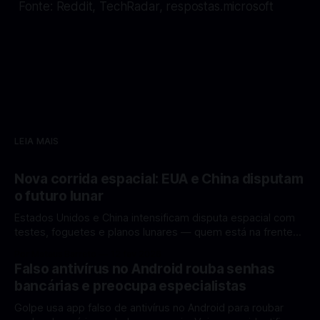
Fonte: Reddit, TechRadar, respostas.microsoft
LEIA MAIS
Nova corrida espacial: EUA e China disputam
o futuro lunar
Estados Unidos e China intensificam disputa espacial com
testes, foguetes e planos lunares — quem está na frente
rumo à Lua antes de 2030? A corrida espacial voltou a
Por Mateus Barreto
12 fev 2026
ganhar destaque global com Estados Unidos e China
Falso antivírus no Android rouba senhas
disputando protagonismo na exploração lunar, em um
bancárias e preocupa especialistas
cenário que une avanços tecnológicos, testes de
Golpe usa app falso de antivírus no Android para roubar