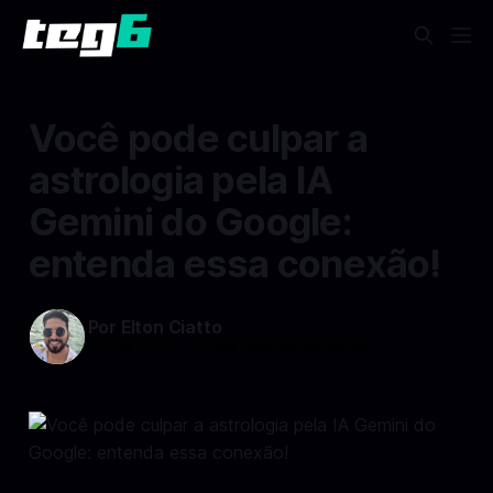
Você pode culpar a
astrologia pela IA
Gemini do Google:
entenda essa conexão!
Por Elton Ciatto
22 mai 2024
—
2 min read min de leitura