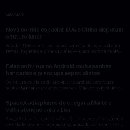
LEIA MAIS
Nova corrida espacial: EUA e China disputam
o futuro lunar
Estados Unidos e China intensificam disputa espacial com
testes, foguetes e planos lunares — quem está na frente
rumo à Lua antes de 2030? A corrida espacial voltou a
Por Mateus Barreto
12 fev 2026
ganhar destaque global com Estados Unidos e China
Falso antivírus no Android rouba senhas
disputando protagonismo na exploração lunar, em um
bancárias e preocupa especialistas
cenário que une avanços tecnológicos, testes de
Golpe usa app falso de antivírus no Android para roubar
senhas bancárias e dados pessoais. Veja como identificar e
se proteger. Um novo golpe envolvendo aplicativos falsos
Por Mateus Barreto
11 fev 2026
de antivírus no Android está chamando atenção de
SpaceX adia planos de chegar a Marte e
especialistas em cibersegurança. Em vez de proteger o
volta atenção para a Lua
celular, o app fraudulento atua como um
SpaceX troca foco de missão a Marte por desenvolvimento
de cidade lunar e mira pouso não tripulado na Lua em 2027,