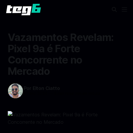
Vazamentos Revelam:
Pixel 9a é Forte
Concorrente no
Mercado
Por Elton Ciatto
11 dez 2024
—
4 min read min de leitura