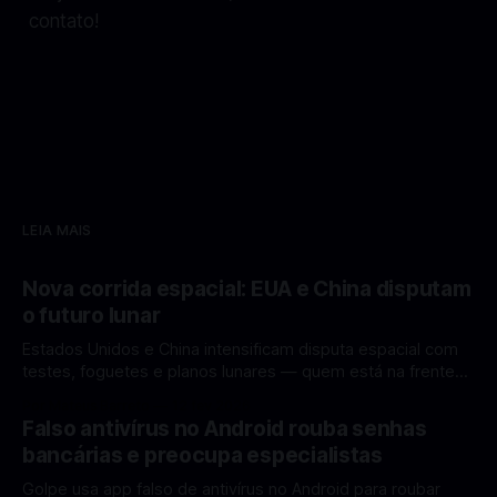
contato!
LEIA MAIS
Nova corrida espacial: EUA e China disputam
o futuro lunar
Estados Unidos e China intensificam disputa espacial com
testes, foguetes e planos lunares — quem está na frente
rumo à Lua antes de 2030? A corrida espacial voltou a
Por Mateus Barreto
12 fev 2026
ganhar destaque global com Estados Unidos e China
Falso antivírus no Android rouba senhas
disputando protagonismo na exploração lunar, em um
bancárias e preocupa especialistas
cenário que une avanços tecnológicos, testes de
Golpe usa app falso de antivírus no Android para roubar