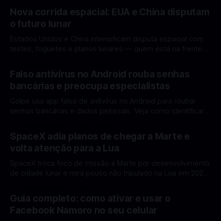
Nova corrida espacial: EUA e China disputam
o futuro lunar
Estados Unidos e China intensificam disputa espacial com
testes, foguetes e planos lunares — quem está na frente
rumo à Lua antes de 2030? A corrida espacial voltou a
Por Mateus Barreto
12 fev 2026
ganhar destaque global com Estados Unidos e China
Falso antivírus no Android rouba senhas
disputando protagonismo na exploração lunar, em um
bancárias e preocupa especialistas
cenário que une avanços tecnológicos, testes de
Golpe usa app falso de antivírus no Android para roubar
senhas bancárias e dados pessoais. Veja como identificar e
se proteger. Um novo golpe envolvendo aplicativos falsos
Por Mateus Barreto
11 fev 2026
de antivírus no Android está chamando atenção de
SpaceX adia planos de chegar a Marte e
especialistas em cibersegurança. Em vez de proteger o
volta atenção para a Lua
celular, o app fraudulento atua como um
SpaceX troca foco de missão a Marte por desenvolvimento
de cidade lunar e mira pouso não tripulado na Lua em 2027,
diz Elon Musk. A SpaceX, a empresa aeroespacial fundada
Por Mateus Barreto
11 fev 2026
por Elon Musk, anunciou uma mudança significativa na sua
Guia completo: como ativar e usar o
estratégia de exploração espacial: os planos para uma
Facebook Namoro no seu celular
missão humana ou