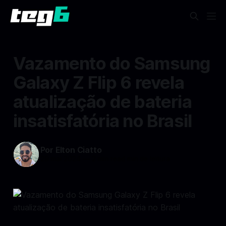
Vazamento do Samsung
Galaxy Z Flip 6 revela
atualização de bateria
insatisfatória no Brasil
Por Elton Ciatto
29 mai 2024
—
2 min read min de leitura