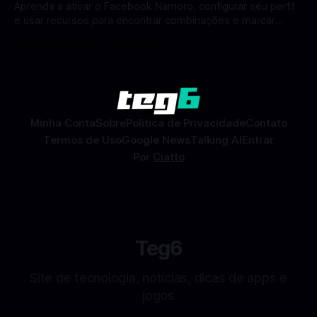
Aprenda a ativar o Facebook Namoro, configurar seu perfil
e usar recursos para encontrar combinações e marcar
encontros reais no app. O Facebook Namoro (Facebook
Por Mateus Barreto
09 fev 2026
Dating) é uma ferramenta gratuita dentro do app do
Facebook que permite conhecer pessoas novas, fazer
combinações e, com sorte, marcar encontros reais — tudo
sem
Minha Conta
Sobre
Politica de Privacidade
Contato
Termos de Uso
Google News
Talking AI
Entrar
Por
Ciatto
Teg6
Site de tecnologia, notícias, dicas de apps e
jogos