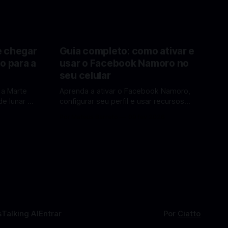
e chegar
Guia completo: como ativar e
o para a
usar o Facebook Namoro no
seu celular
 a Marte
Aprenda a ativar o Facebook Namoro,
e lunar e
configurar seu perfil e usar recursos
Lua em
para encontrar combinações e marcar
6
Por Mateus Barreto
09 fev 2026
encontros reais no app. O Facebook
a por Elon
Namoro (Facebook Dating) é uma
ferramenta gratuita dentro do app do
 de
Facebook que permite conhecer
os para uma
pessoas novas, fazer combinações e,
com sorte, marcar encontros reais —
tudo sem
s
Talking AI
Entrar
Por
Ciatto