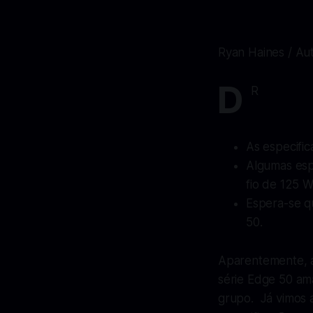
Ryan Haines / Au
D
R
As especifi
Algumas esp
fio de 125 W
Espera-se qu
50.
Aparentemente, a
série Edge 50 ama
grupo. Já vimos 