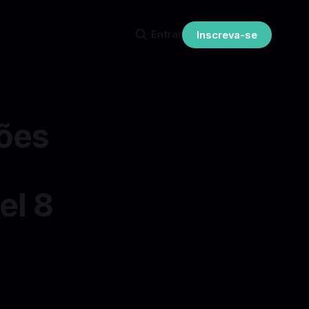
Entrar
Inscreva-se
ões
el 8