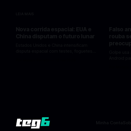
LEIA MAIS
Nova corrida espacial: EUA e
Falso an
China disputam o futuro lunar
rouba s
preocup
Estados Unidos e China intensificam
disputa espacial com testes, foguetes e
Golpe usa 
planos lunares — quem está na frente
Android pa
Por Mateus Barreto
12 fev 2026
rumo à Lua antes de 2030? A corrida
dados pess
Por Mateus 
espacial voltou a ganhar destaque
se proteger. Um novo golpe envo
global com Estados Unidos e China
aplicativos
disputando protagonismo na exploração
está cham
lunar, em um cenário que une avanços
especialis
tecnológicos, testes de
vez de pro
fraudulent
Minha Conta
Sob