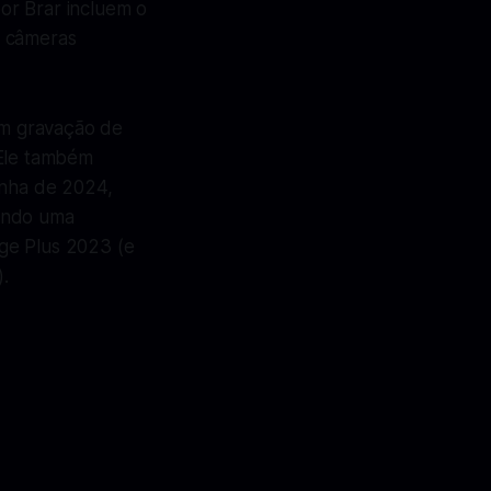
or Brar incluem o
e câmeras
em gravação de
Ele também
inha de 2024,
tendo uma
ge Plus 2023 (e
.