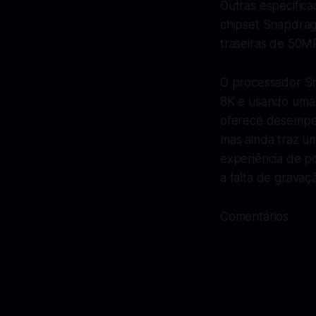
Outras especific
chipset Snapdrag
traseiras de 50
O processador Sn
8K e usando uma
oferece desempenh
mas ainda traz u
experiência de p
a falta de gravaç
Comentários