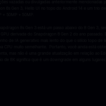
ações vazadas ou divulgadas anteriormente mencionadas p
on 8s Gen 3, Hello UI no topo do Android 14 e um trio d
MP + 50MP + 50MP.
apdragon 8s Gen 3 está um passo abaixo do 8 Gen 3, s
 GPU derivada do Snapdragon 8 Gen 2 do ano passado. 
o de IA generativo mais lento do que o silício topo de l
ma CPU muito semelhante. Portanto, você ainda está ob
onta, mas não é uma grande atualização em relação ao Ed
ão de 8K significa que é um downgrade em alguns lugares)