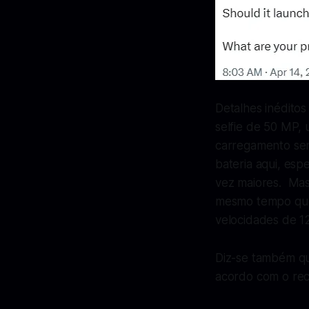
Detalhes inédito
selfie de 50 MP,
carregamento se
bateria aqui, esp
vez maiores. Mas
mesmo tempo que
velocidades de 1
Diz-se também qu
acordo com o re