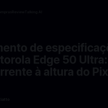
ompras
Review
Talking AI
ento de especificaç
orola Edge 50 Ultra:
rente à altura do Pix
Ciatto
—
2 min read min de leitura