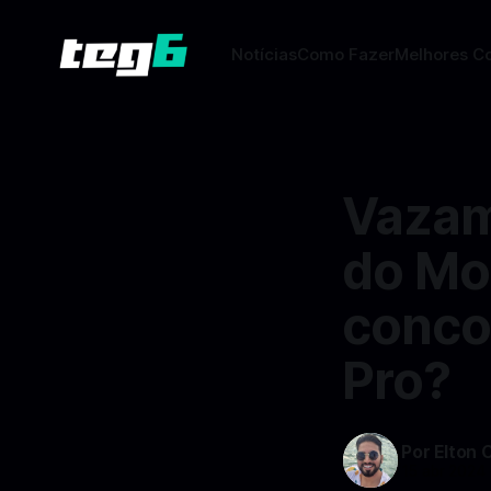
Notícias
Como Fazer
Melhores C
Vazam
do Mot
concor
Pro?
Por Elton 
15 abr 2024