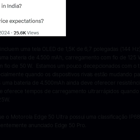
s incluem uma tela OLED de 1,5K de 6,7 polegadas (144 H
 uma bateria de 4.500 mAh, carregamento com fio de 125 
m fio de 50 W. Estamos um pouco decepcionados com o 
ecialmente quando os dispositivos rivais estão mudando pa
 uma bateria de 4.500mAh ainda deve oferecer resistência
 oferece tempos de carregamento ultrarrápidos quand
25W.
e o Motorola Edge 50 Ultra possui uma classificação IP68
centemente anunciado Edge 50 Pro.