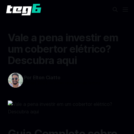
Vale a pena investir em
um cobertor elétrico?
Descubra aqui
Por Elton Ciatto
09 set 2024
—
3 min read min de leitura
Guia Completo sobre