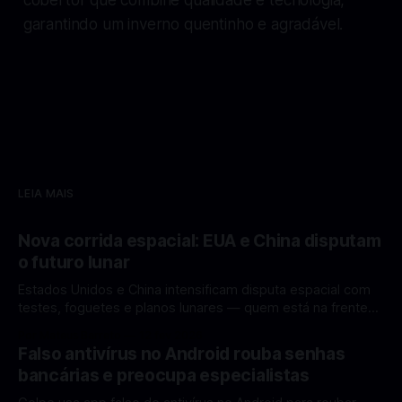
garantindo um inverno quentinho e agradável.
LEIA MAIS
Nova corrida espacial: EUA e China disputam
o futuro lunar
Estados Unidos e China intensificam disputa espacial com
testes, foguetes e planos lunares — quem está na frente
rumo à Lua antes de 2030? A corrida espacial voltou a
Por Mateus Barreto
12 fev 2026
ganhar destaque global com Estados Unidos e China
Falso antivírus no Android rouba senhas
disputando protagonismo na exploração lunar, em um
bancárias e preocupa especialistas
cenário que une avanços tecnológicos, testes de