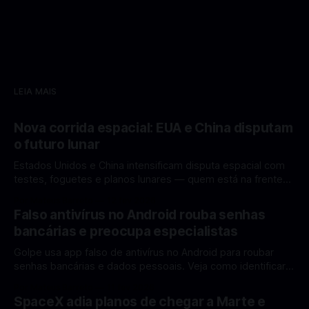
LEIA MAIS
Nova corrida espacial: EUA e China disputam
o futuro lunar
Estados Unidos e China intensificam disputa espacial com
testes, foguetes e planos lunares — quem está na frente
rumo à Lua antes de 2030? A corrida espacial voltou a
Por Mateus Barreto
12 fev 2026
ganhar destaque global com Estados Unidos e China
Falso antivírus no Android rouba senhas
disputando protagonismo na exploração lunar, em um
bancárias e preocupa especialistas
cenário que une avanços tecnológicos, testes de
Golpe usa app falso de antivírus no Android para roubar
senhas bancárias e dados pessoais. Veja como identificar e
se proteger. Um novo golpe envolvendo aplicativos falsos
Por Mateus Barreto
11 fev 2026
de antivírus no Android está chamando atenção de
SpaceX adia planos de chegar a Marte e
especialistas em cibersegurança. Em vez de proteger o