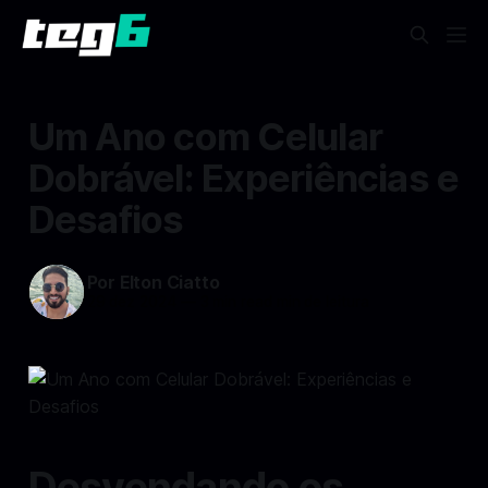
Um Ano com Celular
Dobrável: Experiências e
Desafios
Por Elton Ciatto
29 dez 2024
—
3 min read min de leitura
Desvendando os