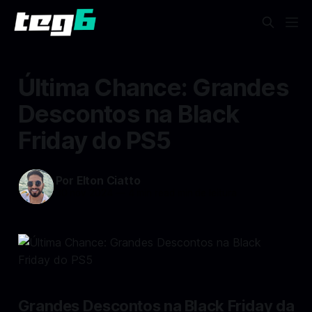
Última Chance: Grandes
Descontos na Black
Friday do PS5
Por Elton Ciatto
30 nov 2024
—
4 min read min de leitura
Grandes Descontos na Black Friday da