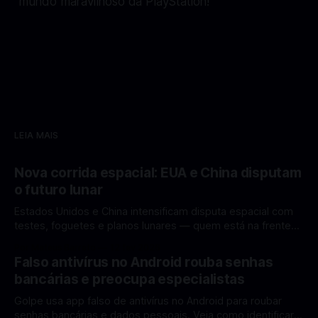
mundo maravilhoso da PlayStation!
LEIA MAIS
Nova corrida espacial: EUA e China disputam
o futuro lunar
Estados Unidos e China intensificam disputa espacial com
testes, foguetes e planos lunares — quem está na frente
rumo à Lua antes de 2030? A corrida espacial voltou a
Por Mateus Barreto
12 fev 2026
ganhar destaque global com Estados Unidos e China
Falso antivírus no Android rouba senhas
disputando protagonismo na exploração lunar, em um
bancárias e preocupa especialistas
cenário que une avanços tecnológicos, testes de
Golpe usa app falso de antivírus no Android para roubar
senhas bancárias e dados pessoais. Veja como identificar e