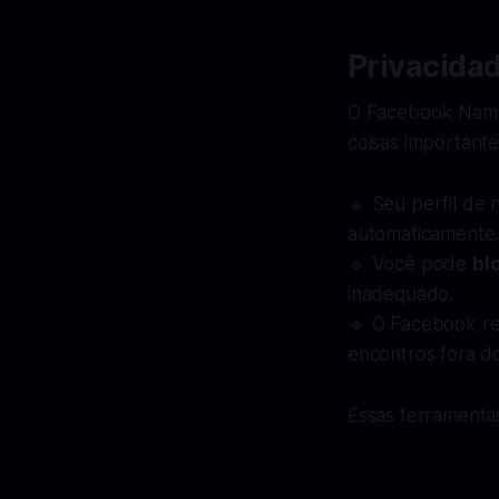
Privacida
O Facebook Namo
coisas importante
🔹 Seu perfil de
automaticamente
🔹 Você pode
bl
inadequado.
🔹 O Facebook re
encontros fora d
Essas ferramentas