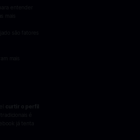
para entender
as mais
jado são fatores
ram mais
el
curtir o perfil
tradicionais é
ebook já tenta