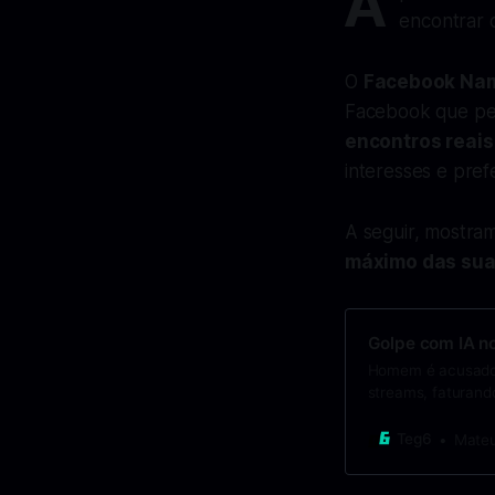
A
encontrar 
O
Facebook Na
Facebook que per
encontros reais
interesses e pre
A seguir, mostr
máximo das su
Golpe com IA n
Homem é acusado de
streams, faturand
Teg6
Mateu