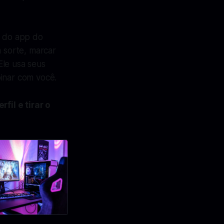
o do app do
 sorte, marcar
Ele usa seus
binar com você.
il e tirar o