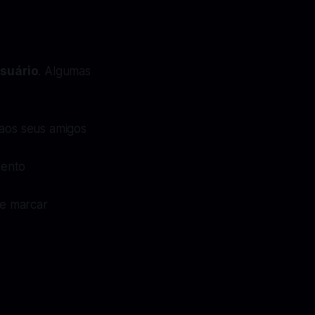
usuário
. Algumas
aos seus amigos
ento
de marcar