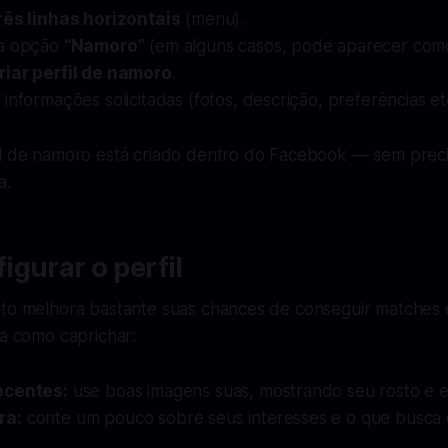
rês linhas horizontais
(menu).
la opção
“Namoro”
(em alguns casos, pode aparecer como
riar perfil de namoro
.
informações solicitadas (fotos, descrição, preferências etc
il de namoro está criado dentro do Facebook — sem preci
a.
gurar o perfil
ito melhora bastante suas chances de conseguir matches 
ja como caprichar:
ecentes:
use boas imagens suas, mostrando seu rosto e es
ra:
conte um pouco sobre seus interesses e o que busca