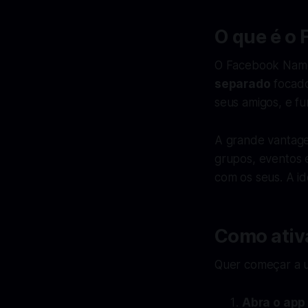
O que é o
O Facebook Namo
separado
focado
seus amigos, e fu
A grande vantage
grupos, eventos 
com os seus. A id
Como ativ
Quer começar a u
Abra o app