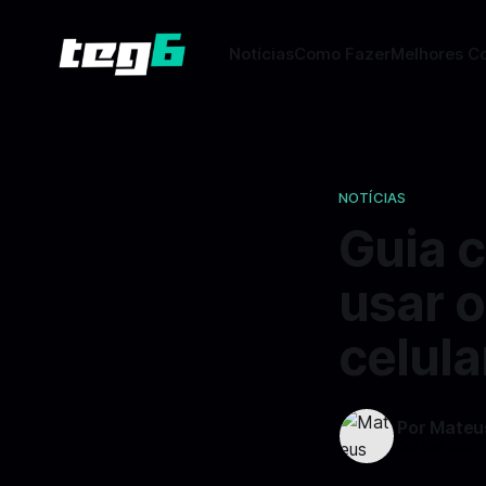
Notícias
Como Fazer
Melhores C
NOTÍCIAS
Guia c
usar 
celula
Por Mateu
09 fev 2026