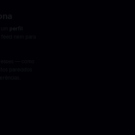
ona
a um
perfil
 feed nem para
eresses — como
tos parecidos
erências.