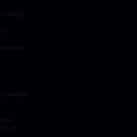
 “Dating”).
.).
sar baixar
e conversas
tilo.
 em um