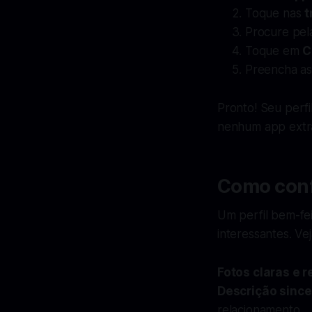
Toque nas
t
Procure pe
Toque em
C
Preencha as 
Pronto! Seu perf
nenhum app extr
Como confi
Um perfil bem-fe
interessantes. Ve
Fotos claras e r
Descrição since
relacionamento.