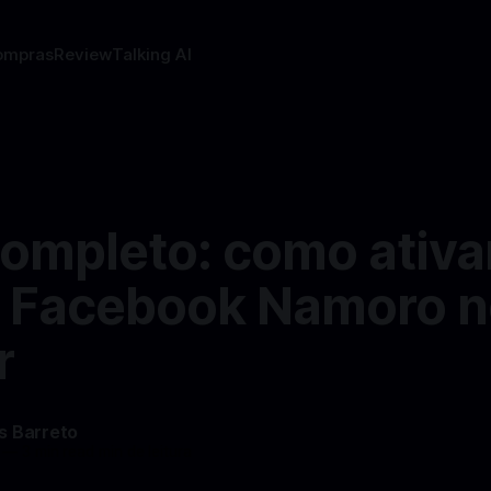
ompras
Review
Talking AI
ompleto: como ativa
o Facebook Namoro n
r
s Barreto
—
3 min read min de leitura