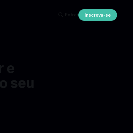
Entrar
Inscreva-se
r e
o seu