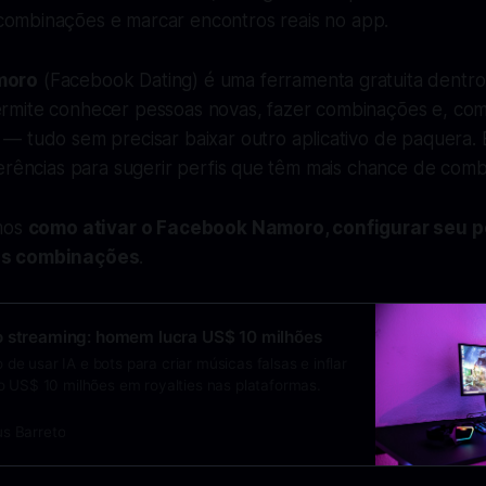
combinações e marcar encontros reais no app.
moro
(Facebook Dating) é uma ferramenta gratuita dentr
mite conhecer pessoas novas, fazer combinações e, com
— tudo sem precisar baixar outro aplicativo de paquera. 
ferências para sugerir perfis que têm mais chance de com
amos
como ativar o Facebook Namoro, configurar seu perf
as combinações
.
o streaming: homem lucra US$ 10 milhões
 usar IA e bots para criar músicas falsas e inflar
o US$ 10 milhões em royalties nas plataformas.
s Barreto