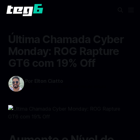
Última Chamada Cyber
Monday: ROG Rapture
GT6 com 19% Off
Por Elton Ciatto
02 dez 2024
—
4 min read min de leitura
Aumente o Nível do