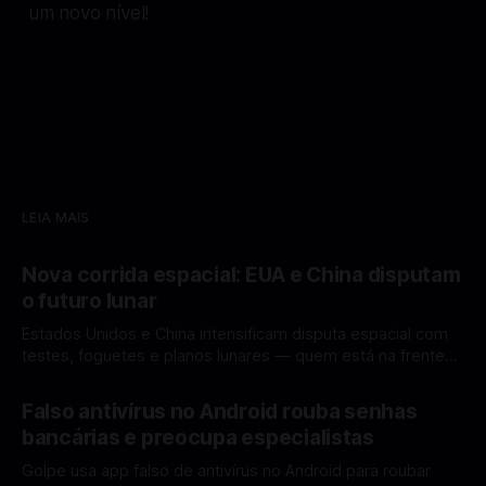
um novo nível!
LEIA MAIS
Nova corrida espacial: EUA e China disputam
o futuro lunar
Estados Unidos e China intensificam disputa espacial com
testes, foguetes e planos lunares — quem está na frente
rumo à Lua antes de 2030? A corrida espacial voltou a
Por Mateus Barreto
12 fev 2026
ganhar destaque global com Estados Unidos e China
Falso antivírus no Android rouba senhas
disputando protagonismo na exploração lunar, em um
bancárias e preocupa especialistas
cenário que une avanços tecnológicos, testes de
Golpe usa app falso de antivírus no Android para roubar