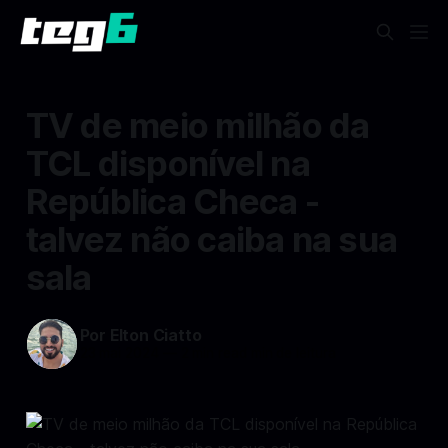
TV de meio milhão da
TCL disponível na
República Checa -
talvez não caiba na sua
sala
Por Elton Ciatto
23 mai 2024
—
2 min read min de leitura