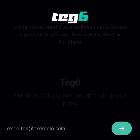
Facebook que permite conhecer pessoas novas, fazer
combinações e, com sorte, marcar encontros reais — tudo
sem
Minha Conta
Sobre
Politica de Privacidade
Contato
Termos de Uso
Google News
Talking AI
Entrar
Por
Ciatto
Teg6
Site de tecnologia, notícias, dicas de apps e
jogos