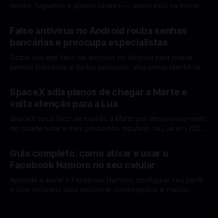
testes, foguetes e planos lunares — quem está na frente
rumo à Lua antes de 2030? A corrida espacial voltou a
Por Mateus Barreto
12 fev 2026
ganhar destaque global com Estados Unidos e China
Falso antivírus no Android rouba senhas
disputando protagonismo na exploração lunar, em um
bancárias e preocupa especialistas
cenário que une avanços tecnológicos, testes de
Golpe usa app falso de antivírus no Android para roubar
senhas bancárias e dados pessoais. Veja como identificar e
se proteger. Um novo golpe envolvendo aplicativos falsos
Por Mateus Barreto
11 fev 2026
de antivírus no Android está chamando atenção de
SpaceX adia planos de chegar a Marte e
especialistas em cibersegurança. Em vez de proteger o
volta atenção para a Lua
celular, o app fraudulento atua como um
SpaceX troca foco de missão a Marte por desenvolvimento
de cidade lunar e mira pouso não tripulado na Lua em 2027,
diz Elon Musk. A SpaceX, a empresa aeroespacial fundada
Por Mateus Barreto
11 fev 2026
por Elon Musk, anunciou uma mudança significativa na sua
Guia completo: como ativar e usar o
estratégia de exploração espacial: os planos para uma
Facebook Namoro no seu celular
missão humana ou
Aprenda a ativar o Facebook Namoro, configurar seu perfil
e usar recursos para encontrar combinações e marcar
encontros reais no app. O Facebook Namoro (Facebook
Por Mateus Barreto
09 fev 2026
Dating) é uma ferramenta gratuita dentro do app do