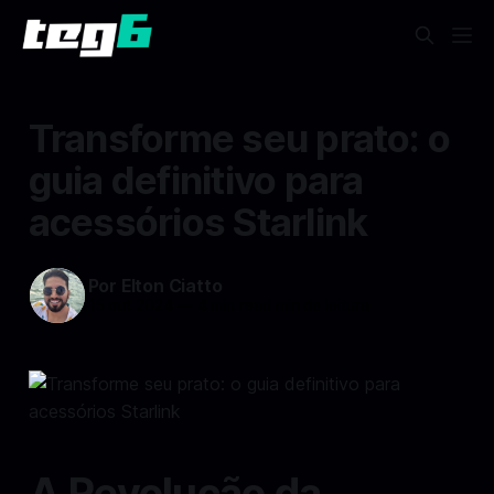
Transforme seu prato: o
guia definitivo para
acessórios Starlink
Por Elton Ciatto
15 out 2024
—
4 min read min de leitura
A Revolução da