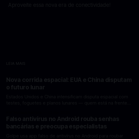
Aproveite essa nova era de conectividade!
LEIA MAIS
Nova corrida espacial: EUA e China disputam
o futuro lunar
Estados Unidos e China intensificam disputa espacial com
testes, foguetes e planos lunares — quem está na frente
rumo à Lua antes de 2030? A corrida espacial voltou a
Por Mateus Barreto
12 fev 2026
ganhar destaque global com Estados Unidos e China
Falso antivírus no Android rouba senhas
disputando protagonismo na exploração lunar, em um
bancárias e preocupa especialistas
cenário que une avanços tecnológicos, testes de
Golpe usa app falso de antivírus no Android para roubar