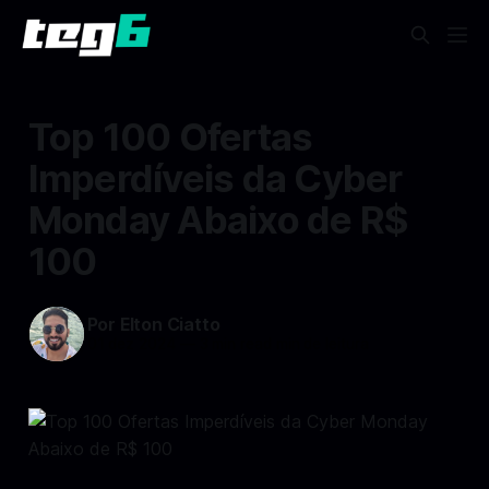
Top 100 Ofertas
Imperdíveis da Cyber
Monday Abaixo de R$
100
Por Elton Ciatto
01 dez 2024
—
3 min read min de leitura