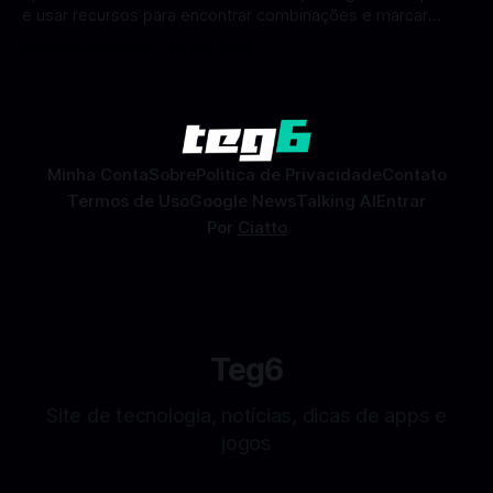
e usar recursos para encontrar combinações e marcar
encontros reais no app. O Facebook Namoro (Facebook
Por Mateus Barreto
09 fev 2026
Dating) é uma ferramenta gratuita dentro do app do
Facebook que permite conhecer pessoas novas, fazer
combinações e, com sorte, marcar encontros reais — tudo
sem
Minha Conta
Sobre
Politica de Privacidade
Contato
Termos de Uso
Google News
Talking AI
Entrar
Por
Ciatto
Teg6
Site de tecnologia, notícias, dicas de apps e
jogos