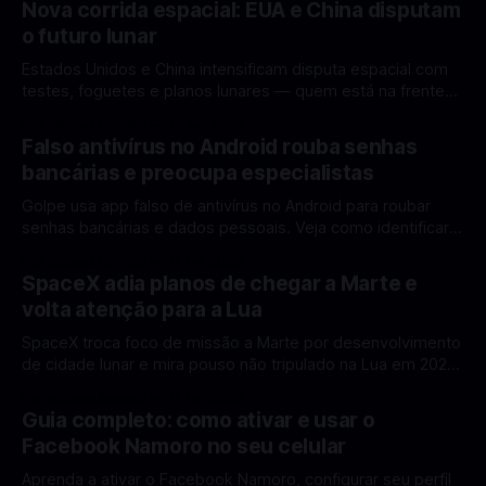
Nova corrida espacial: EUA e China disputam
o futuro lunar
Estados Unidos e China intensificam disputa espacial com
testes, foguetes e planos lunares — quem está na frente
rumo à Lua antes de 2030? A corrida espacial voltou a
Por Mateus Barreto
12 fev 2026
ganhar destaque global com Estados Unidos e China
Falso antivírus no Android rouba senhas
disputando protagonismo na exploração lunar, em um
bancárias e preocupa especialistas
cenário que une avanços tecnológicos, testes de
Golpe usa app falso de antivírus no Android para roubar
senhas bancárias e dados pessoais. Veja como identificar e
se proteger. Um novo golpe envolvendo aplicativos falsos
Por Mateus Barreto
11 fev 2026
de antivírus no Android está chamando atenção de
SpaceX adia planos de chegar a Marte e
especialistas em cibersegurança. Em vez de proteger o
volta atenção para a Lua
celular, o app fraudulento atua como um
SpaceX troca foco de missão a Marte por desenvolvimento
de cidade lunar e mira pouso não tripulado na Lua em 2027,
diz Elon Musk. A SpaceX, a empresa aeroespacial fundada
Por Mateus Barreto
11 fev 2026
por Elon Musk, anunciou uma mudança significativa na sua
Guia completo: como ativar e usar o
estratégia de exploração espacial: os planos para uma
Facebook Namoro no seu celular
missão humana ou
Aprenda a ativar o Facebook Namoro, configurar seu perfil