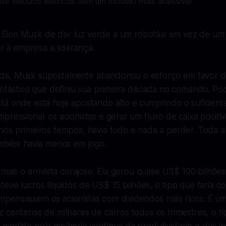
 Elon Musk de dar luz verde a um robotáxi em vez de um 
r à empresa a liderança.
da, Musk supostamente abandonou o esforço em favor de
fantástico que definiu sua primeira década no comando. P
tá onde está hoje apostando alto e cumprindo o suficient
pressionar os acionistas e gerar um fluxo de caixa positivo 
nos primeiros tempos, havia tudo e nada a perder. Toda 
também havia menos em jogo.
 mais o arrivista corajoso. Ela gerou quase US$ 100 bilhõe
eve lucros líquidos de US$ 15 bilhões, o tipo que faria c
pensassem os acionistas com dividendos mais ricos. É um
z centenas de milhares de carros todos os trimestres, o 