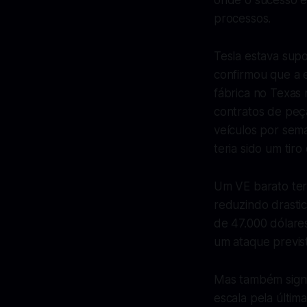
onde o sucesso é
processos.
Tesla estava sup
confirmou que a 
fábrica no Texas
contratos de peç
veículos por sem
teria sido um tir
Um VE barato ter
reduzindo drasti
de 47.000 dólare
um ataque previs
Mas também signi
escala pela últim