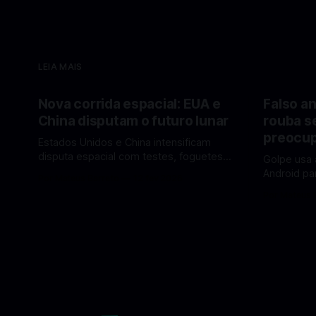
LEIA MAIS
Nova corrida espacial: EUA e
Falso an
China disputam o futuro lunar
rouba s
preocup
Estados Unidos e China intensificam
disputa espacial com testes, foguetes e
Golpe usa 
planos lunares — quem está na frente
Android pa
Por Mateus Barreto
12 fev 2026
rumo à Lua antes de 2030? A corrida
dados pess
Por Mateus 
espacial voltou a ganhar destaque
se proteger. Um novo golpe envo
global com Estados Unidos e China
aplicativos
disputando protagonismo na exploração
está cham
lunar, em um cenário que une avanços
especialis
tecnológicos, testes de
vez de pro
fraudulent