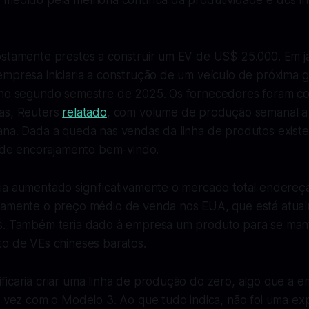
 medido pela melhoria contínua da produtividade e dos i
ostamente prestes a construir um EV de US$ 25.000. Em j
empresa iniciaria a construção de um veículo de próxima 
 no segundo semestre de 2025. Os fornecedores foram conv
as, Reuters
relatado
, com volume de produção semanal a 
ana. Dada a queda nas vendas da linha de produtos exist
o de encorajamento bem-vindo.
ia aumentado significativamente o mercado total endereçá
camente o preço médio de venda nos EUA, que está atua
s. Também teria dado à empresa um produto para se mant
to de VEs chineses baratos.
ficaria criar uma linha de produção do zero, algo que a 
a vez com o Modelo 3. Ao que tudo indica, não foi uma ex