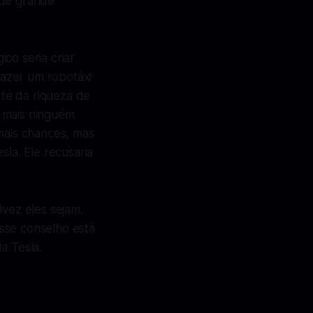
 de grande
co seria criar
azer um robotáxi
te da riqueza de
m mais ninguém
 mais chances, mas
la. Ele recusaria
lvez eles sejam.
sse conselho está
a Tesla.