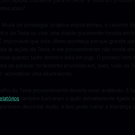
 com rapidez suficiente para fornecer à Tesla um produto
imos anos?
Musk de prosseguir projetos exploratórios, o caminho lógi
ro da Tesla ou criar uma divisão puramente focada em tr
É improvável que este último aconteça porque grande par
ada às ações da Tesla, e ele provavelmente não confia e
presa quando tanto dinheiro está em jogo. O primeiro tem
a de parecer fortemente envolvido em, bem, tudo na Tes
as” administrar uma skunkworks.
elho da Tesla provavelmente deveria estar avaliando. E ta
elatórios
também ilustraram o quão estreitamente ligado e
parecem discordar muito, e isso pode custar a liderança d