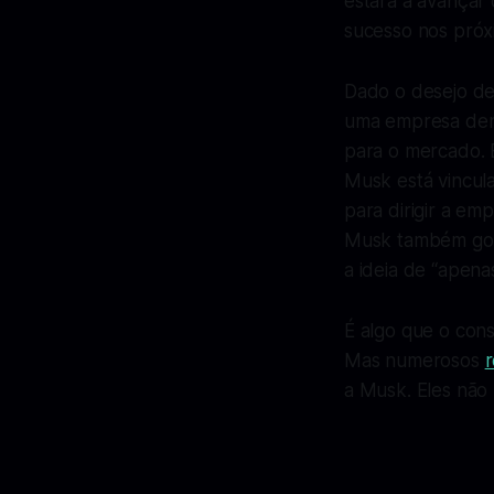
estará a avançar
sucesso nos próx
Dado o desejo de 
uma empresa dent
para o mercado. 
Musk está vincul
para dirigir a em
Musk também gost
a ideia de “apen
É algo que o cons
Mas numerosos
r
a Musk. Eles não 