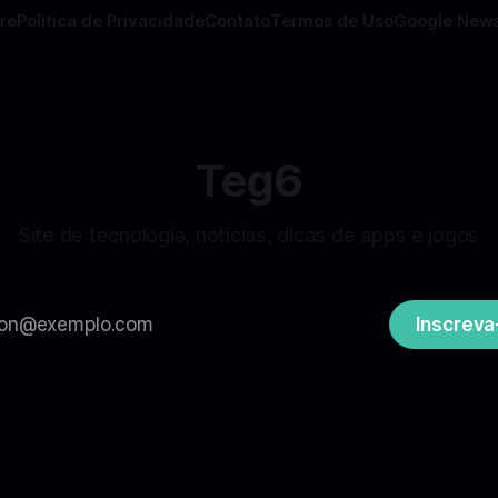
re
Politica de Privacidade
Contato
Termos de Uso
Google New
Teg6
Site de tecnologia, notícias, dicas de apps e jogos
Inscreva