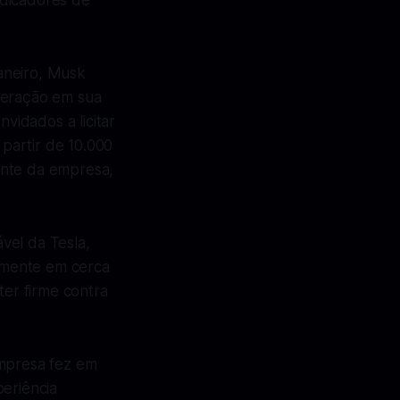
ndicadores de
aneiro, Musk
geração em sua
idados a licitar
partir de 10.000
ente da empresa,
vel da Tesla,
lmente em cerca
er firme contra
empresa fez em
periência