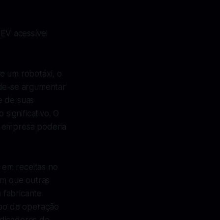
EV acessível
 um robotáxi, o
ode-se argumentar
e de suas
significativo. O
a empresa poderia
s em receitas no
om que outras
 fabricante
tipo de operação