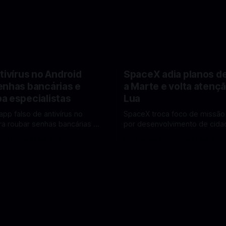
tivírus no Android
SpaceX adia planos d
enhas bancárias e
a Marte e volta atençã
a especialistas
Lua
app falso de antivírus no
SpaceX troca foco de missão
ra roubar senhas bancárias e
por desenvolvimento de cidad
oais. Veja como identificar e
mira pouso não tripulado na 
Barreto
11 fev 2026
Por Mateus Barreto
11 fev 202
lvendo
2027, diz Elon Musk. A SpaceX, a
 falsos de antivírus no Android
empresa aeroespacial fundad
ando atenção de
Musk, anunciou uma mudança
tas em cibersegurança. Em
significativa na sua estratégia
teger o celular, o app
exploração espacial: os plan
o atua como um
missão humana ou