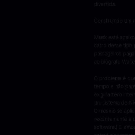
divertida.
Construindo um ro
Musk está apaixo
carro desse tipo 
passageiros paga
ao biógrafo Walte
O problema é que
tempo e não pare
exigiria zero int
um sistema de Ní
O mesmo se apli
recentemente a ut
software.) E embo