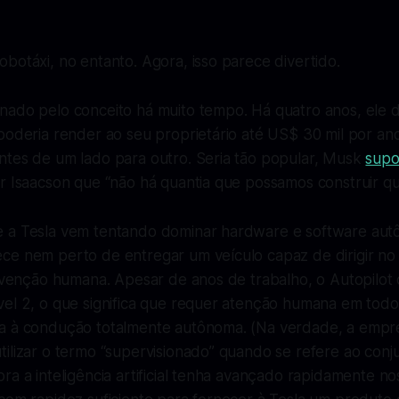
botáxi, no entanto. Agora, isso parece divertido.
nado pelo conceito há muito tempo. Há quatro anos, ele 
poderia render ao seu proprietário até US$ 30 mil por an
ntes de um lado para outro. Seria tão popular, Musk
supo
r Isaacson que “não há quantia que possamos construir que 
 a Tesla vem tentando dominar hardware e software au
ce nem perto de entregar um veículo capaz de dirigir no 
ervenção humana. Apesar de anos de trabalho, o Autopilot
vel 2, o que significa que requer atenção humana em tod
ca à condução totalmente autônoma. (Na verdade, a emp
ilizar o termo “supervisionado” quando se refere ao conj
ra a inteligência artificial tenha avançado rapidamente no