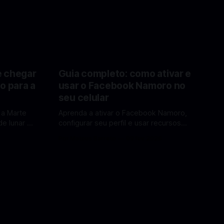
e chegar
Guia completo: como ativar e
o para a
usar o Facebook Namoro no
seu celular
 a Marte
Aprenda a ativar o Facebook Namoro,
e lunar e
configurar seu perfil e usar recursos
Lua em
para encontrar combinações e marcar
6
Por Mateus Barreto
09 fev 2026
encontros reais no app. O Facebook
a por Elon
Namoro (Facebook Dating) é uma
ferramenta gratuita dentro do app do
 de
Facebook que permite conhecer
os para uma
pessoas novas, fazer combinações e,
com sorte, marcar encontros reais —
tudo sem