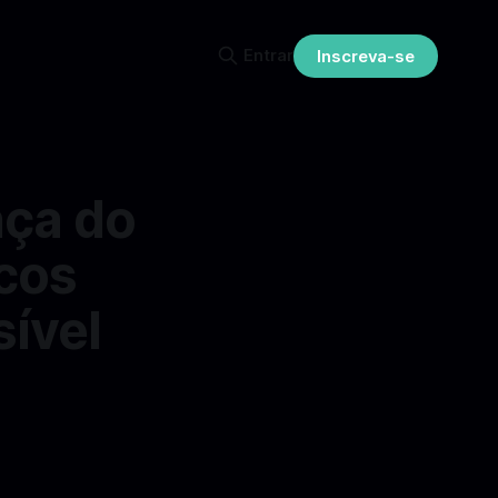
Entrar
Inscreva-se
nça do
icos
ível