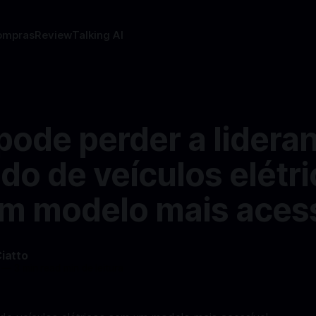
ompras
Review
Talking AI
pode perder a lidera
o de veículos elétr
m modelo mais acess
Ciatto
—
3 min read min de leitura