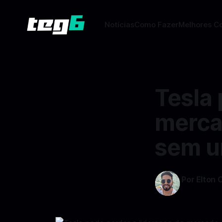
Notícias
Como Fazer
Melhores C
Tesla 
mercad
sem u
Por Elton 
09 abr 2024