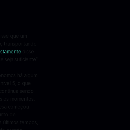
disse que um
o, transportando
stamente
disse
seja suficiente”.
tônomos há algum
nível 5, o que
 continua sendo
os os momentos.
resa começou
unto de
s últimos tempos,