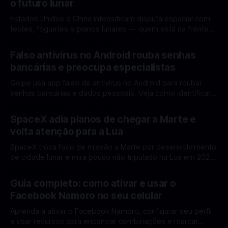
o futuro lunar
Estados Unidos e China intensificam disputa espacial com
testes, foguetes e planos lunares — quem está na frente
rumo à Lua antes de 2030? A corrida espacial voltou a
Por Mateus Barreto
12 fev 2026
ganhar destaque global com Estados Unidos e China
Falso antivírus no Android rouba senhas
disputando protagonismo na exploração lunar, em um
bancárias e preocupa especialistas
cenário que une avanços tecnológicos, testes de
Golpe usa app falso de antivírus no Android para roubar
senhas bancárias e dados pessoais. Veja como identificar e
se proteger. Um novo golpe envolvendo aplicativos falsos
Por Mateus Barreto
11 fev 2026
de antivírus no Android está chamando atenção de
SpaceX adia planos de chegar a Marte e
especialistas em cibersegurança. Em vez de proteger o
volta atenção para a Lua
celular, o app fraudulento atua como um
SpaceX troca foco de missão a Marte por desenvolvimento
de cidade lunar e mira pouso não tripulado na Lua em 2027,
diz Elon Musk. A SpaceX, a empresa aeroespacial fundada
Por Mateus Barreto
11 fev 2026
por Elon Musk, anunciou uma mudança significativa na sua
Guia completo: como ativar e usar o
estratégia de exploração espacial: os planos para uma
Facebook Namoro no seu celular
missão humana ou
Aprenda a ativar o Facebook Namoro, configurar seu perfil
e usar recursos para encontrar combinações e marcar