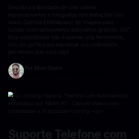
Descubra a liberdade de criar vídeos
impressionantes e fotografias sem limitações com
nosso Guimbal Estabilizador de Imagem para
Celular com rastreamento automático giratório 360°.
Esse estabilizador não é apenas uma ferramenta,
mas um portal para expressar sua criatividade,
permitindo que você capt
Por Elton Ciatto
30 set 2024
—
2 min read min de leitura
Suporte Telefone com