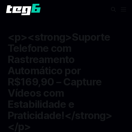
<p><strong>Suporte
Telefone com
Rastreamento
Automático por
R$169,90 – Capture
Vídeos com
Estabilidade e
Praticidade!</strong>
</p>