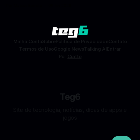
encontros reais no app. O Facebook Namoro (Facebook
Por Mateus Barreto
09 fev 2026
Dating) é uma ferramenta gratuita dentro do app do
Facebook que permite conhecer pessoas novas, fazer
combinações e, com sorte, marcar encontros reais — tudo
sem
Minha Conta
Sobre
Politica de Privacidade
Contato
Termos de Uso
Google News
Talking AI
Entrar
Por
Ciatto
Teg6
Site de tecnologia, notícias, dicas de apps e
jogos