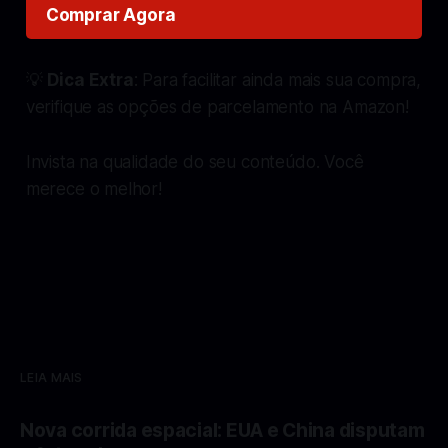
Comprar Agora
💡
Dica Extra
: Para facilitar ainda mais sua compra,
verifique as opções de parcelamento na Amazon!
Invista na qualidade do seu conteúdo. Você
merece o melhor!
LEIA MAIS
Nova corrida espacial: EUA e China disputam