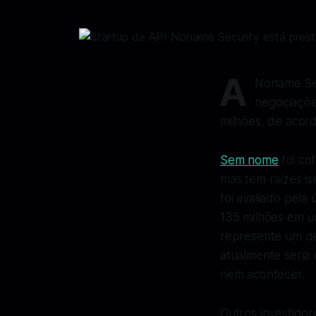
A
Noname Sec
negociaçõe
milhões, de acor
Sem nome
foi co
mas tem raízes is
foi avaliado pel
135 milhões em u
represente um des
atualmente seria 
nem acontecer.
Outros investido