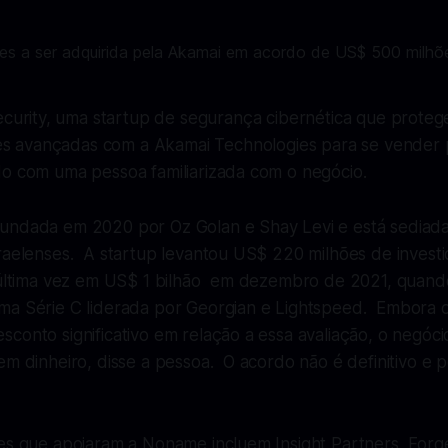
urity, uma startup de segurança cibernética que proteg
s avançadas com a Akamai Technologies para se vender
do com uma pessoa familiarizada com o negócio.
fundada em 2020 por Oz Golan e Shay Levi e está sediada
raelenses. A startup levantou US$ 220 milhões de investi
a última vez em US$ 1 bilhão em dezembro de 2021, quan
ma Série C liderada por Georgian e Lightspeed. Embora 
conto significativo em relação a essa avaliação, o negóci
em dinheiro, disse a pessoa. O acordo não é definitivo e
res que apoiaram a Noname incluem Insight Partners, Forg