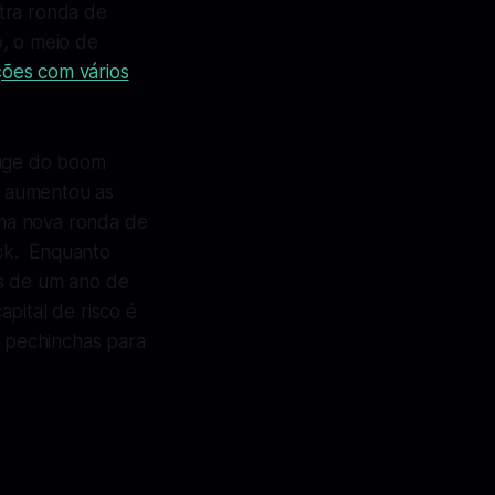
tra ronda de
o, o meio de
ões com vários
auge do boom
A aumentou as
ma nova ronda de
ck. Enquanto
is de um ano de
pital de risco é
 pechinchas para