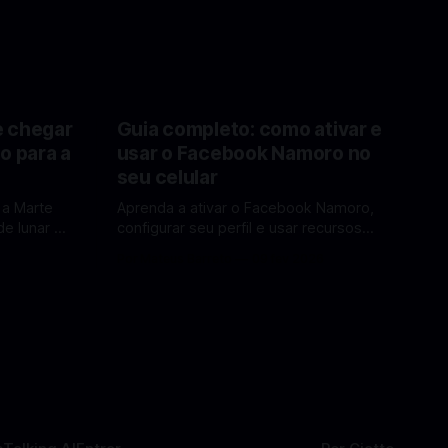
e chegar
Guia completo: como ativar e
o para a
usar o Facebook Namoro no
seu celular
 a Marte
Aprenda a ativar o Facebook Namoro,
e lunar e
configurar seu perfil e usar recursos
Lua em
para encontrar combinações e marcar
6
Por Mateus Barreto
09 fev 2026
encontros reais no app. O Facebook
a por Elon
Namoro (Facebook Dating) é uma
ferramenta gratuita dentro do app do
 de
Facebook que permite conhecer
os para uma
pessoas novas, fazer combinações e,
com sorte, marcar encontros reais —
tudo sem