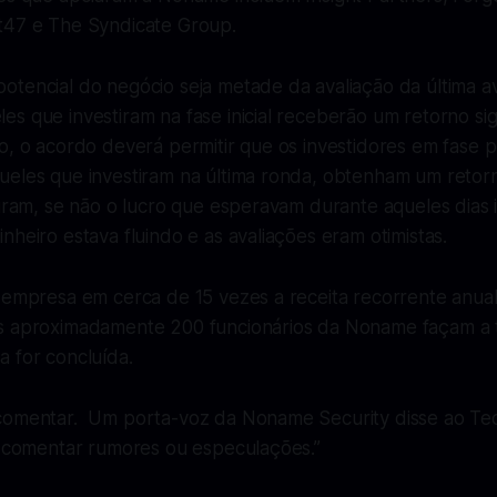
t47 e The Syndicate Group.
tencial do negócio seja metade da avaliação da última av
s que investiram na fase inicial receberão um retorno sign
, o acordo deverá permitir que os investidores em fase po
ueles que investiram na última ronda, obtenham um retorn
tiram, se não o lucro que esperavam durante aqueles dias 
nheiro estava fluindo e as avaliações eram otimistas.
 empresa em cerca de 15 vezes a receita recorrente anual
 aproximadamente 200 funcionários da Noname façam a t
 for concluída.
 comentar. Um porta-voz da Noname Security disse ao T
os comentar rumores ou especulações.”