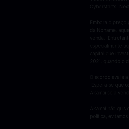
Cyberstarts, Nex
Embora o preço po
da Noname, aquele
venda. Entretanto
especialmente aq
capital que inves
2021, quando o di
O acordo avalia a
Espera-se que os
Akamai se a venda
Akamai não quis
política, evitam