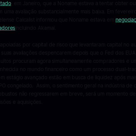
atado
em Janeiro, que a Noname estava a tentar obter ou
m uma avaliação substancialmente mais baixa. Em fevereir
elense Calcalist informou que Noname estava em
negociaç
adores
incluindo Akamai.
apoiadas por capital de risco que levantaram capital no 
m suas avaliações despencarem depois que o Fed dos EU
Muitos procuram agora simultaneamente compradores e u
onhecida no mundo financeiro como um processo dual-tra
 em estágio avançado estão em busca de liquidez após ma
 congelado. Assim, o sentimento geral na indústria de ca
robustos não regressarem em breve, será um momento de
usões e aquisições.