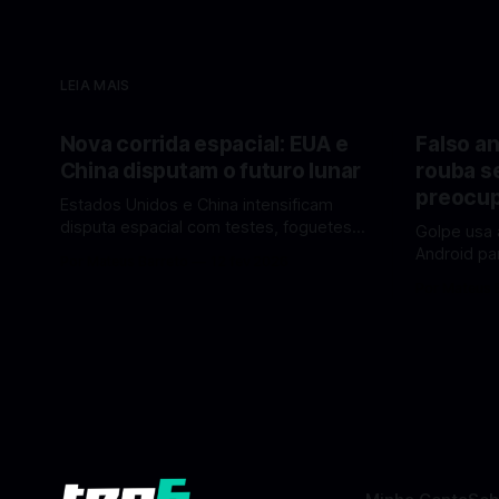
LEIA MAIS
Nova corrida espacial: EUA e
Falso an
China disputam o futuro lunar
rouba s
preocup
Estados Unidos e China intensificam
disputa espacial com testes, foguetes e
Golpe usa 
planos lunares — quem está na frente
Android pa
Por Mateus Barreto
12 fev 2026
rumo à Lua antes de 2030? A corrida
dados pess
Por Mateus 
espacial voltou a ganhar destaque
se proteger. Um novo golpe envo
global com Estados Unidos e China
aplicativos
disputando protagonismo na exploração
está cham
lunar, em um cenário que une avanços
especialis
tecnológicos, testes de
vez de pro
fraudulent