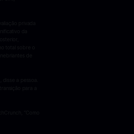
aliação privada
ificativo da
sterior,
o total sobre o
inebriantes de
, disse a pessoa.
ransição para a
echCrunch, “Como