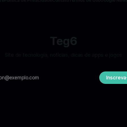
re
Politica de Privacidade
Contato
Termos de Uso
Google New
Teg6
Site de tecnologia, notícias, dicas de apps e jogos
Inscreva