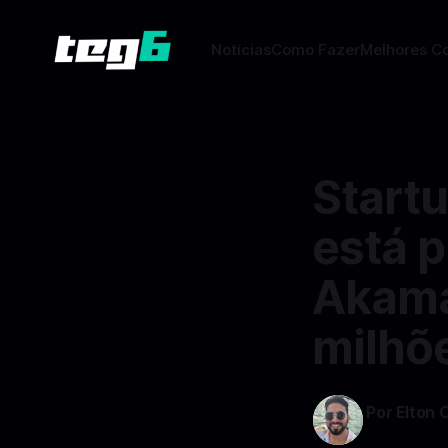
Notícias
Como Fazer
Melhores C
Start
está p
Akama
milhõ
Por Elton 
13 abr 2024