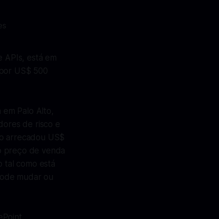
e APIs, está em
 por US$ 500
 em Palo Alto,
dores de risco e
do arrecadou US$
o preço de venda
o tal como está
 pode mudar ou
ePoint,