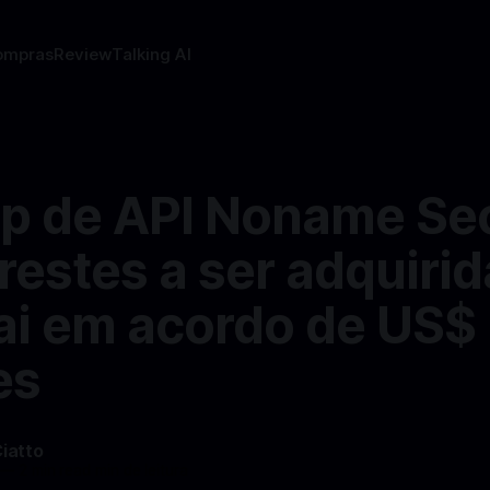
ompras
Review
Talking AI
up de API Noname Sec
restes a ser adquirid
i em acordo de US$
es
Ciatto
—
2 min read min de leitura