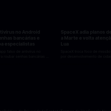
tivírus no Android
SpaceX adia planos d
enhas bancárias e
a Marte e volta atençã
a especialistas
Lua
app falso de antivírus no
SpaceX troca foco de missão
ra roubar senhas bancárias e
por desenvolvimento de cidad
oais. Veja como identificar e
mira pouso não tripulado na 
Barreto
11 fev 2026
Por Mateus Barreto
11 fev 202
lvendo
2027, diz Elon Musk. A SpaceX, a
 falsos de antivírus no Android
empresa aeroespacial fundad
ando atenção de
Musk, anunciou uma mudança
tas em cibersegurança. Em
significativa na sua estratégia
teger o celular, o app
exploração espacial: os plan
o atua como um
missão humana ou