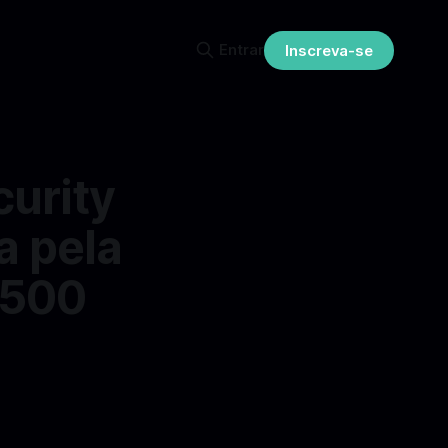
Entrar
Inscreva-se
urity
a pela
 500