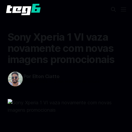
Sony Xperia 1 VI vaza
novamente com novas
imagens promocionais
Por Elton Ciatto
06 mai 2024
—
2 min read min de leitura