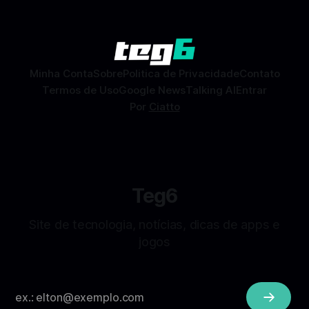
Dating) é uma ferramenta gratuita dentro do app do
Facebook que permite conhecer pessoas novas, fazer
combinações e, com sorte, marcar encontros reais — tudo
sem
Minha Conta
Sobre
Politica de Privacidade
Contato
Termos de Uso
Google News
Talking AI
Entrar
Por
Ciatto
Teg6
Site de tecnologia, notícias, dicas de apps e
jogos