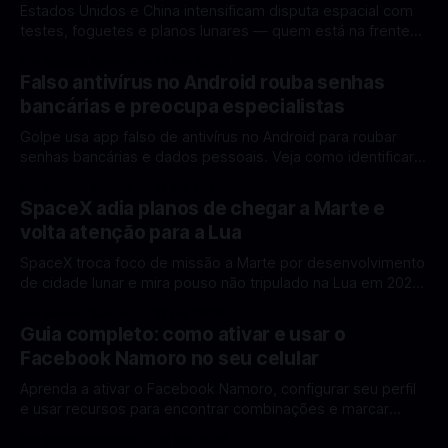
Estados Unidos e China intensificam disputa espacial com
testes, foguetes e planos lunares — quem está na frente
rumo à Lua antes de 2030? A corrida espacial voltou a
Por Mateus Barreto
12 fev 2026
ganhar destaque global com Estados Unidos e China
Falso antivírus no Android rouba senhas
disputando protagonismo na exploração lunar, em um
bancárias e preocupa especialistas
cenário que une avanços tecnológicos, testes de
Golpe usa app falso de antivírus no Android para roubar
senhas bancárias e dados pessoais. Veja como identificar e
se proteger. Um novo golpe envolvendo aplicativos falsos
Por Mateus Barreto
11 fev 2026
de antivírus no Android está chamando atenção de
SpaceX adia planos de chegar a Marte e
especialistas em cibersegurança. Em vez de proteger o
volta atenção para a Lua
celular, o app fraudulento atua como um
SpaceX troca foco de missão a Marte por desenvolvimento
de cidade lunar e mira pouso não tripulado na Lua em 2027,
diz Elon Musk. A SpaceX, a empresa aeroespacial fundada
Por Mateus Barreto
11 fev 2026
por Elon Musk, anunciou uma mudança significativa na sua
Guia completo: como ativar e usar o
estratégia de exploração espacial: os planos para uma
Facebook Namoro no seu celular
missão humana ou
Aprenda a ativar o Facebook Namoro, configurar seu perfil
e usar recursos para encontrar combinações e marcar
encontros reais no app. O Facebook Namoro (Facebook
Por Mateus Barreto
09 fev 2026