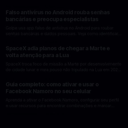
rumo à Lua antes de 2030? A corrida espacial voltou a
Por Mateus Barreto
12 fev 2026
ganhar destaque global com Estados Unidos e China
Falso antivírus no Android rouba senhas
disputando protagonismo na exploração lunar, em um
bancárias e preocupa especialistas
cenário que une avanços tecnológicos, testes de
Golpe usa app falso de antivírus no Android para roubar
senhas bancárias e dados pessoais. Veja como identificar e
se proteger. Um novo golpe envolvendo aplicativos falsos
Por Mateus Barreto
11 fev 2026
de antivírus no Android está chamando atenção de
SpaceX adia planos de chegar a Marte e
especialistas em cibersegurança. Em vez de proteger o
volta atenção para a Lua
celular, o app fraudulento atua como um
SpaceX troca foco de missão a Marte por desenvolvimento
de cidade lunar e mira pouso não tripulado na Lua em 2027,
diz Elon Musk. A SpaceX, a empresa aeroespacial fundada
Por Mateus Barreto
11 fev 2026
por Elon Musk, anunciou uma mudança significativa na sua
Guia completo: como ativar e usar o
estratégia de exploração espacial: os planos para uma
Facebook Namoro no seu celular
missão humana ou
Aprenda a ativar o Facebook Namoro, configurar seu perfil
e usar recursos para encontrar combinações e marcar
encontros reais no app. O Facebook Namoro (Facebook
Por Mateus Barreto
09 fev 2026
Dating) é uma ferramenta gratuita dentro do app do
Facebook que permite conhecer pessoas novas, fazer