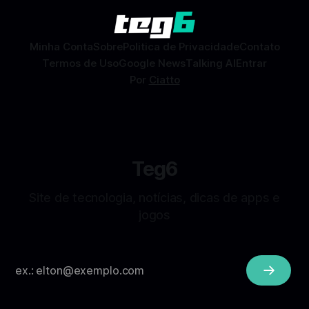
combinações e, com sorte, marcar encontros reais — tudo
sem
Minha Conta
Sobre
Politica de Privacidade
Contato
Termos de Uso
Google News
Talking AI
Entrar
Por
Ciatto
Teg6
Site de tecnologia, notícias, dicas de apps e
jogos