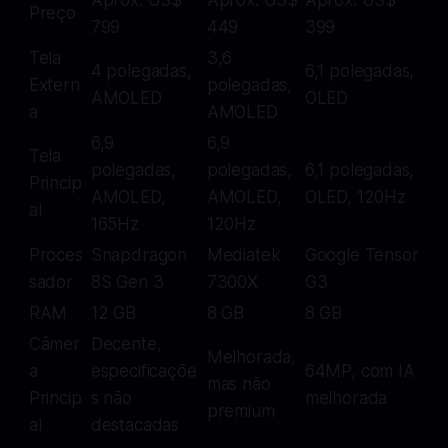
Preço
799
449
399
Tela
3,6
4 polegadas,
6,1 polegadas,
Extern
polegadas,
AMOLED
OLED
a
AMOLED
6,9
6,9
Tela
polegadas,
polegadas,
6,1 polegadas,
Princip
AMOLED,
AMOLED,
OLED, 120Hz
al
165Hz
120Hz
Proces
Snapdragon
Mediatek
Google Tensor
sador
8S Gen 3
7300X
G3
RAM
12 GB
8 GB
8 GB
Câmer
Decente,
Melhorada,
a
especificaçõe
64MP, com IA
mas não
Princip
s não
melhorada
premium
al
destacadas