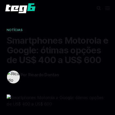
NOTÍCIAS
Smartphones Motorola e
Google: ótimas opções
de US$ 400 a US$ 600
Por Ricardo Dantas
17 fev 2025
—
4 min read min de leitura