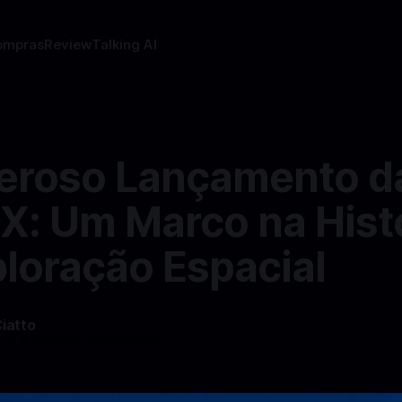
ompras
Review
Talking AI
eroso Lançamento d
X: Um Marco na Hist
ploração Espacial
Ciatto
4
—
4 min read min de leitura