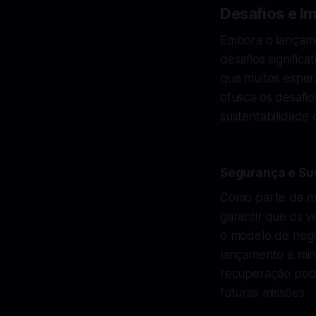
Desafios e I
Embora o lançame
desafios signific
que muitos esper
ofusca os desafio
sustentabilidade 
Segurança e Su
Como parte da mi
garantir que os v
o modelo de negó
lançamento e mini
recuperação pode
futuras missões.