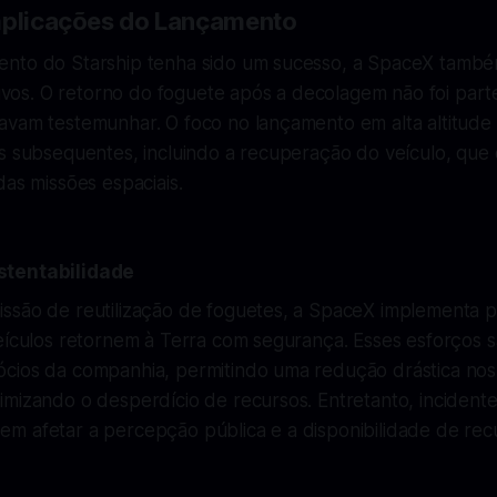
mplicações do Lançamento
nto do Starship tenha sido um sucesso, a SpaceX tamb
ativos. O retorno do foguete após a decolagem não foi par
avam testemunhar. O foco no lançamento em alta altitude
s subsequentes, incluindo a recuperação do veículo, que é
das missões espaciais.
stentabilidade
ssão de reutilização de foguetes, a SpaceX implementa 
eículos retornem à Terra com segurança. Esses esforços s
cios da companhia, permitindo uma redução drástica nos
mizando o desperdício de recursos. Entretanto, incidente
m afetar a percepção pública e a disponibilidade de rec