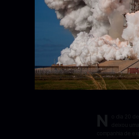
N
o dia 20 d
deixou uma 
companhia de exp