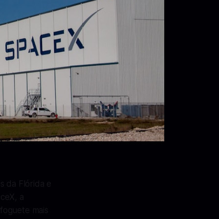
 da Flórida e
aceX, a
 foguete mais