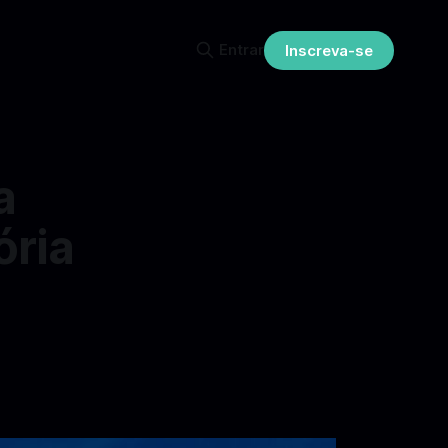
Entrar
Inscreva-se
a
ória