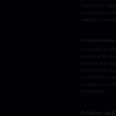
plataformas digita
transmitiram o e
reações e emoçõ
A Popularidade
A SpaceX, ao lon
empresas de tecn
audaciosos e a a
precedentes na te
humanidade. Even
conecte com a ciê
interessante.
O Futuro da 