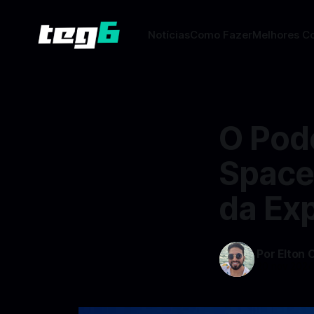
Notícias
Como Fazer
Melhores C
O Pod
Space
da Ex
Por Elton 
20 nov 202