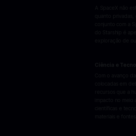
A SpaceX não est
quanto privadas,
conjunto com a S
do Starship é a
exploração de ou
Ciência e Tecno
Com o avanço da 
colocadas em deba
recursos que a hu
impacto no meio 
científicas e tec
materiais e fonte