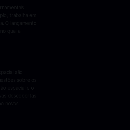
ernamentais
plo, trabalha em
na. O lançamento
no qual a
pacial são
uestões sobre os
ão espacial e o
vas descobertas
omo novos