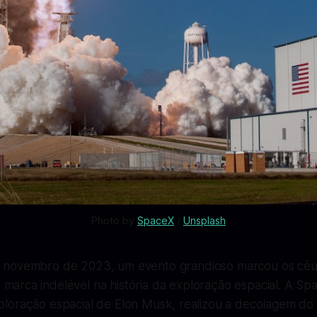
Photo by 
SpaceX
 / 
Unsplash
e novembro de 2023, um evento grandioso marcou os céus
marca indelével na história da exploração espacial. A Sp
loração espacial de Elon Musk, realizou a decolagem do