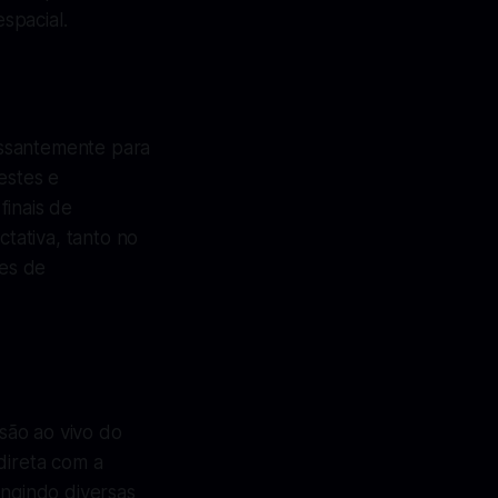
spacial.
essantemente para
estes e
finais de
tativa, tanto no
es de
são ao vivo do
direta com a
ingindo diversas