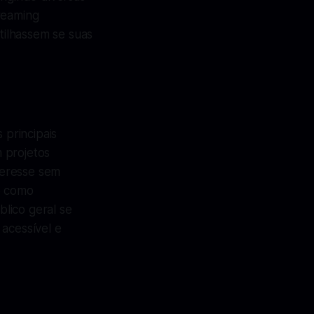
treaming
tilhassem se suas
principais
 projetos
teresse sem
o como
lico geral se
 acessível e