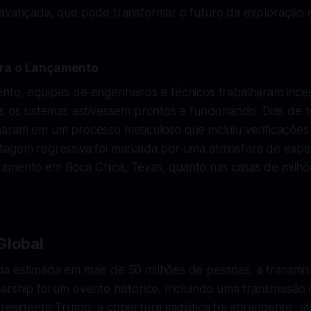
 avançada, que pode transformar o futuro da exploração e
ara o Lançamento
nto, equipes de engenheiros e técnicos trabalharam inc
s os sistemas estivessem prontos e funcionando. Dias de t
aram em um processo meticuloso que incluiu verificações 
tagem regressiva foi marcada por uma atmosfera de expec
amento em Boca Chica, Texas, quanto nas casas de milhõ
Global
a estimada em mais de 50 milhões de pessoas, a transmis
rship foi um evento histórico. Incluindo uma transmissão 
residente Trump, a cobertura midiática foi abrangente, at