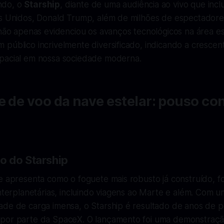
ndo, o
Starship
, diante de uma audiência ao vivo que incl
os Unidos, Donald Trump, além de milhões de espectadore
 não apenas evidenciou os avanços tecnológicos na área es
 público incrivelmente diversificado, indicando a cresce
pacial em nossa sociedade moderna.
e de voo da nave estelar: pouso co
 do Starship
e apresenta como o foguete mais robusto já construído, fo
interplanetárias, incluindo viagens ao Marte e além. Com u
ade de carga imensa, o Starship é resultado de anos de p
por parte da SpaceX. O lançamento foi uma demonstraçã