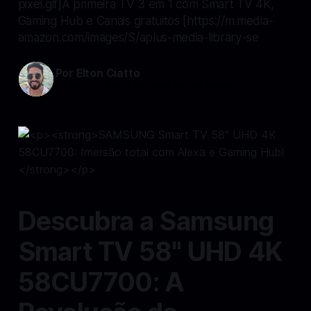
pixel.gif]A primeira TV 3 em 1 com Smart TV 4K,
Gaming Hub e Canais gratuitos [https://m.media-
amazon.com/images/S/aplus-media-library-se
Por Elton Ciatto
01 out 2024
—
2 min read min de leitura
Descubra a Samsung
Smart TV 58" UHD 4K
58CU7700: A