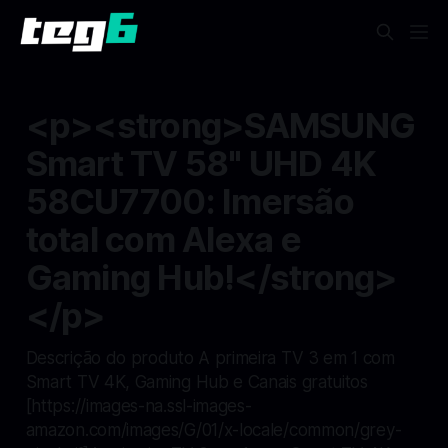
<p><strong>SAMSUNG
Smart TV 58" UHD 4K
58CU7700: Imersão
total com Alexa e
Gaming Hub!</strong>
</p>
Descrição do produto A primeira TV 3 em 1 com
Smart TV 4K, Gaming Hub e Canais gratuitos
[https://images-na.ssl-images-
amazon.com/images/G/01/x-locale/common/grey-