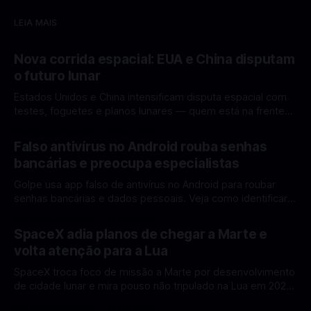
LEIA MAIS
Nova corrida espacial: EUA e China disputam
o futuro lunar
Estados Unidos e China intensificam disputa espacial com
testes, foguetes e planos lunares — quem está na frente
rumo à Lua antes de 2030? A corrida espacial voltou a
Por Mateus Barreto
12 fev 2026
ganhar destaque global com Estados Unidos e China
Falso antivírus no Android rouba senhas
disputando protagonismo na exploração lunar, em um
bancárias e preocupa especialistas
cenário que une avanços tecnológicos, testes de
Golpe usa app falso de antivírus no Android para roubar
senhas bancárias e dados pessoais. Veja como identificar e
se proteger. Um novo golpe envolvendo aplicativos falsos
Por Mateus Barreto
11 fev 2026
de antivírus no Android está chamando atenção de
SpaceX adia planos de chegar a Marte e
especialistas em cibersegurança. Em vez de proteger o
volta atenção para a Lua
celular, o app fraudulento atua como um
SpaceX troca foco de missão a Marte por desenvolvimento
de cidade lunar e mira pouso não tripulado na Lua em 2027,
diz Elon Musk. A SpaceX, a empresa aeroespacial fundada
Por Mateus Barreto
11 fev 2026