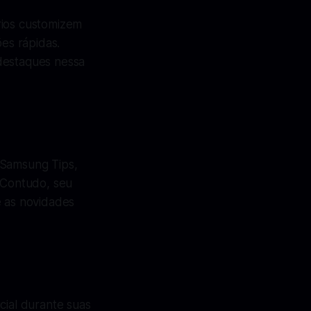
rios customizem
ões rápidas.
 destaques nessa
 Samsung Tips,
. Contudo, seu
e as novidades
cial durante suas