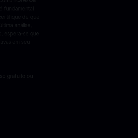
 comunica essas
 é fundamental
ertifique de que
ltima análise,
o, espera-se que
ativas em seu
so gratuito ou