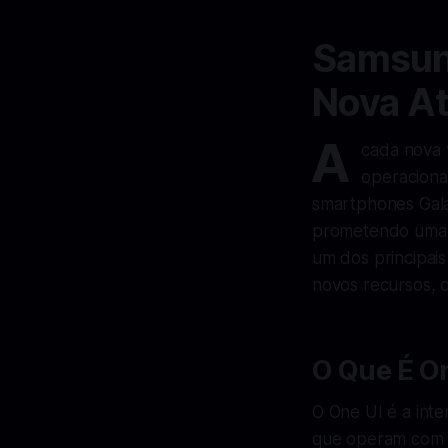
Samsung
Nova At
A
cada nova 
operaciona
smartphones Gala
prometendo uma s
um dos principais
novos recursos, 
O Que É O
O One UI é a int
que operam com o