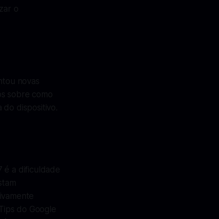
zar o
ntou novas
ios sobre como
do dispositivo.
 é a dificuldade
stam
tivamente
 Tips do Google