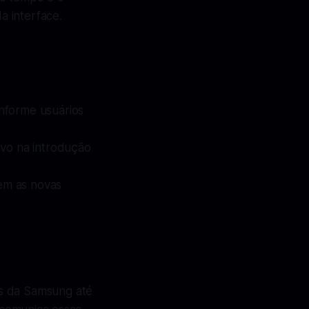
a interface.
informe usuários
tivo na introdução
uem as novas
as da Samsung até