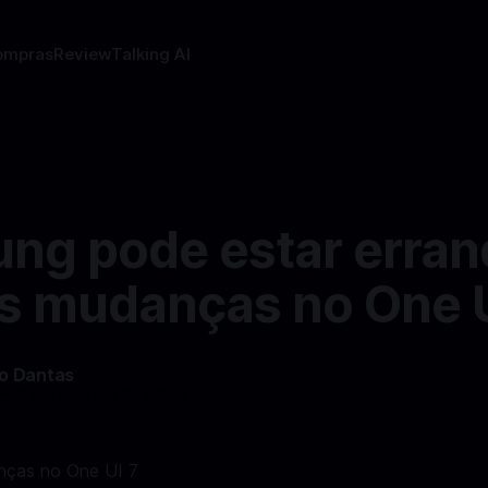
ompras
Review
Talking AI
ng pode estar erran
s mudanças no One U
do Dantas
—
3 min read min de leitura