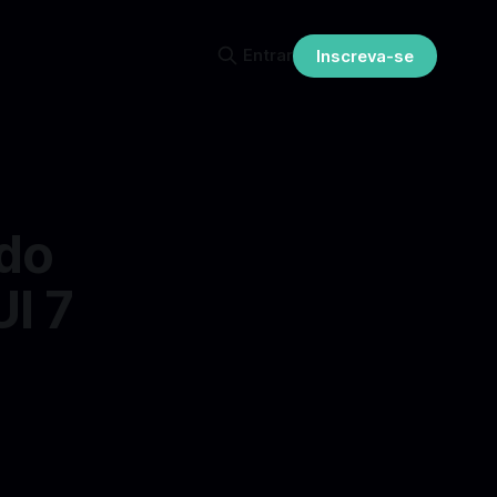
Entrar
Inscreva-se
do
I 7