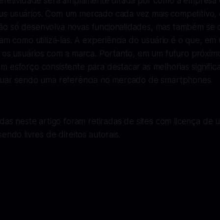
 efetividade será amplamente ditada por como a empresa
s usuários. Com um mercado cada vez mais competitivo,
o só desenvolva novas funcionalidades, mas também se c
am como utilizá-las. A experiência do usuário é o que, em ú
m os usuários com a marca. Portanto, em um futuro próxim
 esforço consistente para destacar as melhorias signific
nuar sendo uma referência no mercado de smartphones.
adas neste artigo foram retiradas de sites com licença de u
endo livres de direitos autorais.