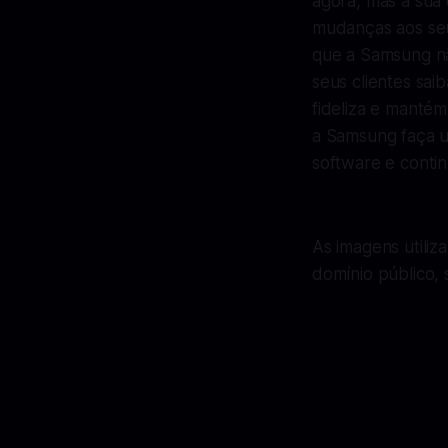
agora, mas a sua
mudanças aos seu
que a Samsung nã
seus clientes saib
fideliza e manté
a Samsung faça um
software e conti
As imagens utiliz
domínio público, s