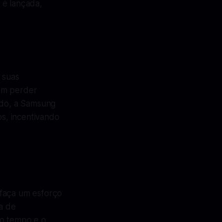
 é lançada,
 suas
dem perder
tido, a Samsung
s, incentivando
 faça um esforço
ta de
 o tempo e o