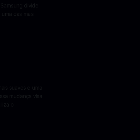
A Samsung divide
, uma das mais
 mais suaves e uma
 Essa mudança visa
liza o