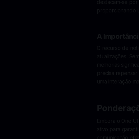
destacam-se por 
proporcionando u
A Importânci
O recurso de noti
atualizações. Se
melhorias signific
precisa repensar
uma interação ma
Ponderaçõ
Embora o One UI 
ativo para garant
comunicação efet