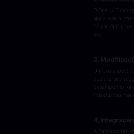
O One UI 7 incor
ainda mais a inte
Temas dinâmicos 
área.
3. Modificaç
Um dos aspectos 
que oferece suges
desempenho foi cr
introduzidas nas 
4. Integração 
A Samsung tem inv