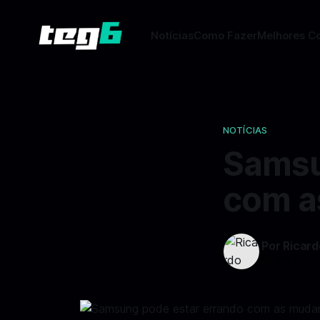
Notícias
Como Fazer
Melhores C
NOTÍCIAS
Samsu
com a
Por Ricar
05 jan 2025