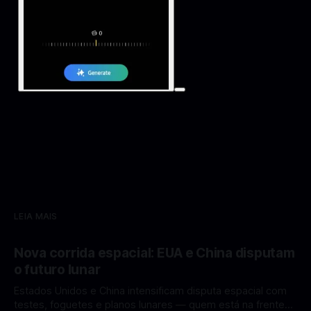
LEIA MAIS
Nova corrida espacial: EUA e China disputam
o futuro lunar
Estados Unidos e China intensificam disputa espacial com
testes, foguetes e planos lunares — quem está na frente