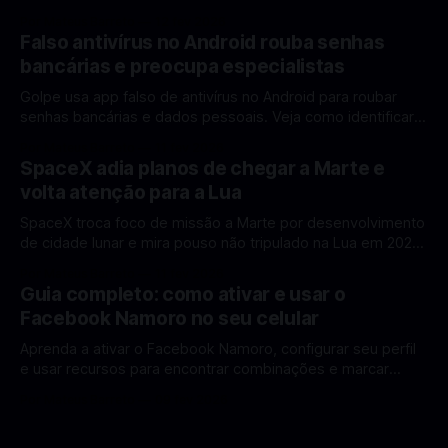
rumo à Lua antes de 2030? A corrida espacial voltou a
Por Mateus Barreto
12 fev 2026
ganhar destaque global com Estados Unidos e China
Falso antivírus no Android rouba senhas
disputando protagonismo na exploração lunar, em um
bancárias e preocupa especialistas
cenário que une avanços tecnológicos, testes de
Golpe usa app falso de antivírus no Android para roubar
senhas bancárias e dados pessoais. Veja como identificar e
se proteger. Um novo golpe envolvendo aplicativos falsos
Por Mateus Barreto
11 fev 2026
de antivírus no Android está chamando atenção de
SpaceX adia planos de chegar a Marte e
especialistas em cibersegurança. Em vez de proteger o
volta atenção para a Lua
celular, o app fraudulento atua como um
SpaceX troca foco de missão a Marte por desenvolvimento
de cidade lunar e mira pouso não tripulado na Lua em 2027,
diz Elon Musk. A SpaceX, a empresa aeroespacial fundada
Por Mateus Barreto
11 fev 2026
por Elon Musk, anunciou uma mudança significativa na sua
Guia completo: como ativar e usar o
estratégia de exploração espacial: os planos para uma
Facebook Namoro no seu celular
missão humana ou
Aprenda a ativar o Facebook Namoro, configurar seu perfil
e usar recursos para encontrar combinações e marcar
encontros reais no app. O Facebook Namoro (Facebook
Por Mateus Barreto
09 fev 2026
Dating) é uma ferramenta gratuita dentro do app do
Facebook que permite conhecer pessoas novas, fazer