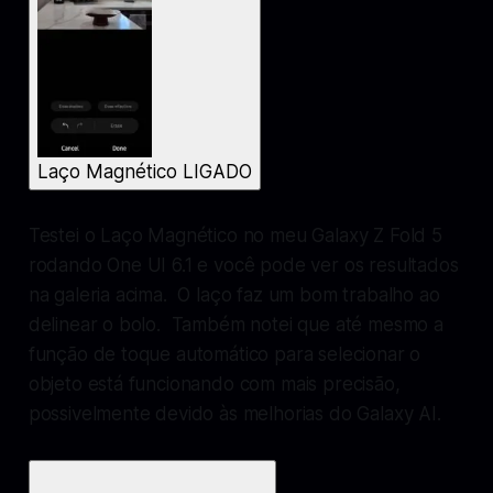
Laço Magnético LIGADO
Testei o Laço Magnético no meu Galaxy Z Fold 5
rodando One UI 6.1 e você pode ver os resultados
na galeria acima. O laço faz um bom trabalho ao
delinear o bolo. Também notei que até mesmo a
função de toque automático para selecionar o
objeto está funcionando com mais precisão,
possivelmente devido às melhorias do Galaxy AI.