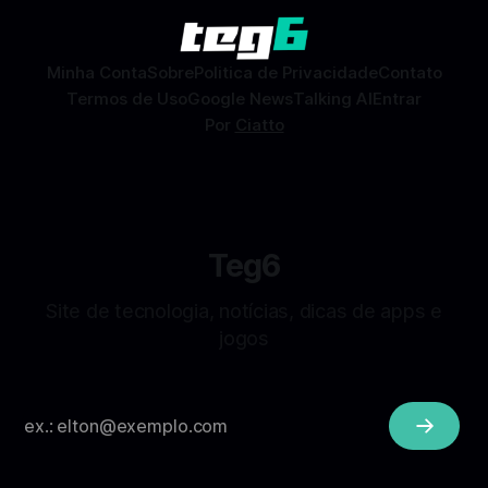
combinações e, com sorte, marcar encontros reais — tudo
sem
Minha Conta
Sobre
Politica de Privacidade
Contato
Termos de Uso
Google News
Talking AI
Entrar
Por
Ciatto
Teg6
Site de tecnologia, notícias, dicas de apps e
jogos