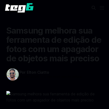
Samsung melhora sua
ferramenta de edição de
fotos com um apagador
de objetos mais preciso
Por Elton Ciatto
05 abr 2024
—
2 min read min de leitura