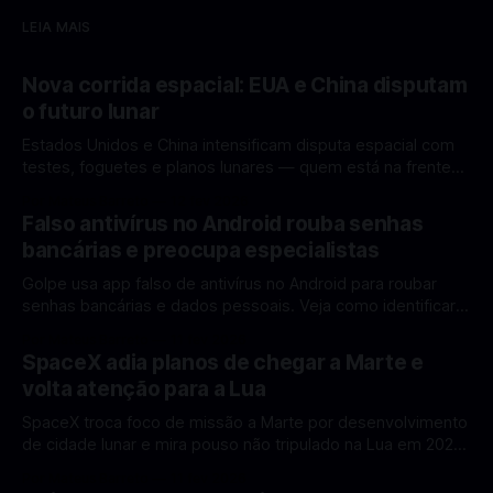
LEIA MAIS
Nova corrida espacial: EUA e China disputam
o futuro lunar
Estados Unidos e China intensificam disputa espacial com
testes, foguetes e planos lunares — quem está na frente
rumo à Lua antes de 2030? A corrida espacial voltou a
Por Mateus Barreto
12 fev 2026
ganhar destaque global com Estados Unidos e China
Falso antivírus no Android rouba senhas
disputando protagonismo na exploração lunar, em um
bancárias e preocupa especialistas
cenário que une avanços tecnológicos, testes de
Golpe usa app falso de antivírus no Android para roubar
senhas bancárias e dados pessoais. Veja como identificar e
se proteger. Um novo golpe envolvendo aplicativos falsos
Por Mateus Barreto
11 fev 2026
de antivírus no Android está chamando atenção de
SpaceX adia planos de chegar a Marte e
especialistas em cibersegurança. Em vez de proteger o
volta atenção para a Lua
celular, o app fraudulento atua como um
SpaceX troca foco de missão a Marte por desenvolvimento
de cidade lunar e mira pouso não tripulado na Lua em 2027,
diz Elon Musk. A SpaceX, a empresa aeroespacial fundada
Por Mateus Barreto
11 fev 2026
por Elon Musk, anunciou uma mudança significativa na sua