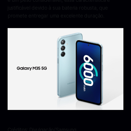
justificável devido à sua bateria robusta, que
promete entregar uma excelente duração.
Créditos: Divulgação/Samsung