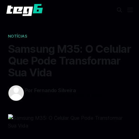
NOTÍCIAS
Samsung M35: O Celular
Que Pode Transformar
Sua Vida
Por Fernando Silveira
23 fev 2025
—
3 min read min de leitura