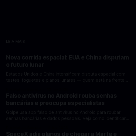
LEIA MAIS
Nova corrida espacial: EUA e China disputam
o futuro lunar
Estados Unidos e China intensificam disputa espacial com
testes, foguetes e planos lunares — quem está na frente
rumo à Lua antes de 2030? A corrida espacial voltou a
Por Mateus Barreto
12 fev 2026
ganhar destaque global com Estados Unidos e China
Falso antivírus no Android rouba senhas
disputando protagonismo na exploração lunar, em um
bancárias e preocupa especialistas
cenário que une avanços tecnológicos, testes de
Golpe usa app falso de antivírus no Android para roubar
senhas bancárias e dados pessoais. Veja como identificar e
se proteger. Um novo golpe envolvendo aplicativos falsos
Por Mateus Barreto
11 fev 2026
de antivírus no Android está chamando atenção de
SpaceX adia planos de chegar a Marte e