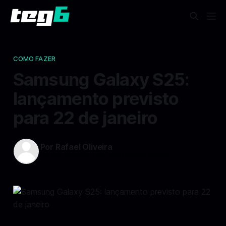
COMO FAZER
Samsung Galaxy S25:
lançamento previsto
para 22 de janeiro
Por Rafael Oliveira
06 jan 2025
—
3 min read min de leitura