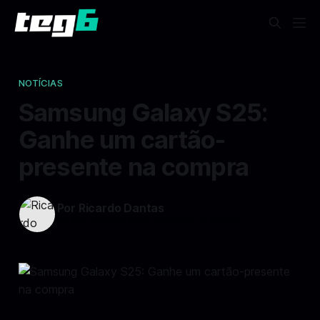
NOTÍCIAS
Samsung Galaxy S25:
Ganhe um cartão-
presente na compra
Por Ricardo Dantas
22 fev 2025
—
4 min read min de leitura