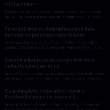
o futuro lunar
Estados Unidos e China intensificam disputa espacial com
testes, foguetes e planos lunares — quem está na frente
rumo à Lua antes de 2030? A corrida espacial voltou a
Por Mateus Barreto
12 fev 2026
ganhar destaque global com Estados Unidos e China
Falso antivírus no Android rouba senhas
disputando protagonismo na exploração lunar, em um
bancárias e preocupa especialistas
cenário que une avanços tecnológicos, testes de
Golpe usa app falso de antivírus no Android para roubar
senhas bancárias e dados pessoais. Veja como identificar e
se proteger. Um novo golpe envolvendo aplicativos falsos
Por Mateus Barreto
11 fev 2026
de antivírus no Android está chamando atenção de
SpaceX adia planos de chegar a Marte e
especialistas em cibersegurança. Em vez de proteger o
volta atenção para a Lua
celular, o app fraudulento atua como um
SpaceX troca foco de missão a Marte por desenvolvimento
de cidade lunar e mira pouso não tripulado na Lua em 2027,
diz Elon Musk. A SpaceX, a empresa aeroespacial fundada
Por Mateus Barreto
11 fev 2026
por Elon Musk, anunciou uma mudança significativa na sua
Guia completo: como ativar e usar o
estratégia de exploração espacial: os planos para uma
Facebook Namoro no seu celular
missão humana ou
Aprenda a ativar o Facebook Namoro, configurar seu perfil
e usar recursos para encontrar combinações e marcar