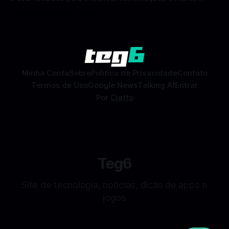
encontros reais no app. O Facebook Namoro (Facebook
Por Mateus Barreto
09 fev 2026
Dating) é uma ferramenta gratuita dentro do app do
Facebook que permite conhecer pessoas novas, fazer
combinações e, com sorte, marcar encontros reais — tudo
sem
Minha Conta
Sobre
Politica de Privacidade
Contato
Termos de Uso
Google News
Talking AI
Entrar
Por
Ciatto
Teg6
Site de tecnologia, notícias, dicas de apps e
jogos