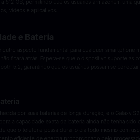
 a 512 GB, permitindo que os usuários armazenem uma q
tos, vídeos e aplicativos.
ade e Bateria
é outro aspecto fundamental para qualquer smartphone 
ão ficará atrás. Espera-se que o dispositivo suporte as 
tooth 5.2, garantindo que os usuários possam se conectar
ateria
ecida por suas baterias de longa duração, e o Galaxy S
bora a capacidade exata da bateria ainda não tenha sido d
 de que o telefone possa durar o dia todo mesmo com uso
ento eficiente de energia proporcionado pelo processad