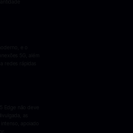
uantidade
moderno, e o
conexões 5G, além
 a redes rápidas
25 Edge não deve
ivulgada, as
 intenso, apoiado
or.