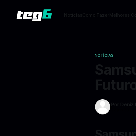
Notícias
Como Fazer
Melhores C
NOTÍCIAS
Samsu
Futur
Por Deniz
22 jan 2025
Samsun