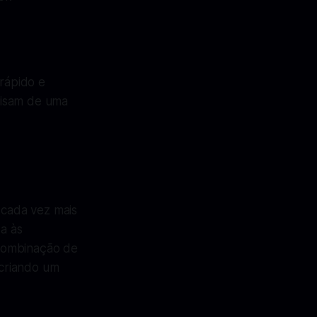
rápido e
cisam de uma
cada vez mais
a às
 combinação de
criando um