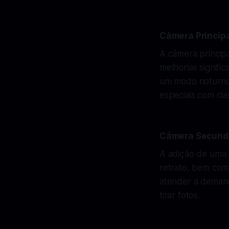
Câmera Princip
A câmera principa
melhorias signifi
um modo noturno 
especiais com cla
Câmera Secund
A adição de uma 
retrato, bem como
atender a demand
tirar fotos.