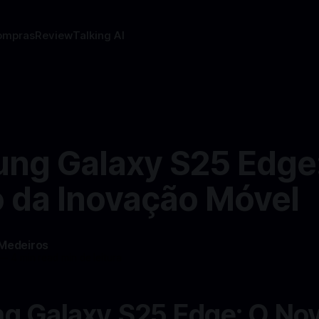
ompras
Review
Talking AI
ng Galaxy S25 Edge
o da Inovação Móvel
 Medeiros
—
4 min read min de leitura
g Galaxy S25 Edge: O No