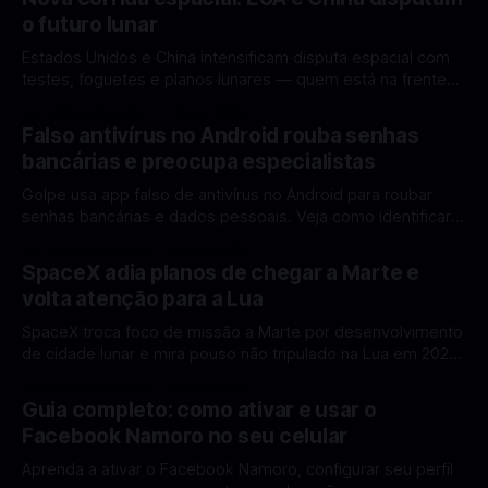
o futuro lunar
Estados Unidos e China intensificam disputa espacial com
testes, foguetes e planos lunares — quem está na frente
rumo à Lua antes de 2030? A corrida espacial voltou a
Por Mateus Barreto
12 fev 2026
ganhar destaque global com Estados Unidos e China
Falso antivírus no Android rouba senhas
disputando protagonismo na exploração lunar, em um
bancárias e preocupa especialistas
cenário que une avanços tecnológicos, testes de
Golpe usa app falso de antivírus no Android para roubar
senhas bancárias e dados pessoais. Veja como identificar e
se proteger. Um novo golpe envolvendo aplicativos falsos
Por Mateus Barreto
11 fev 2026
de antivírus no Android está chamando atenção de
SpaceX adia planos de chegar a Marte e
especialistas em cibersegurança. Em vez de proteger o
volta atenção para a Lua
celular, o app fraudulento atua como um
SpaceX troca foco de missão a Marte por desenvolvimento
de cidade lunar e mira pouso não tripulado na Lua em 2027,
diz Elon Musk. A SpaceX, a empresa aeroespacial fundada
Por Mateus Barreto
11 fev 2026
por Elon Musk, anunciou uma mudança significativa na sua
Guia completo: como ativar e usar o
estratégia de exploração espacial: os planos para uma
Facebook Namoro no seu celular
missão humana ou
Aprenda a ativar o Facebook Namoro, configurar seu perfil