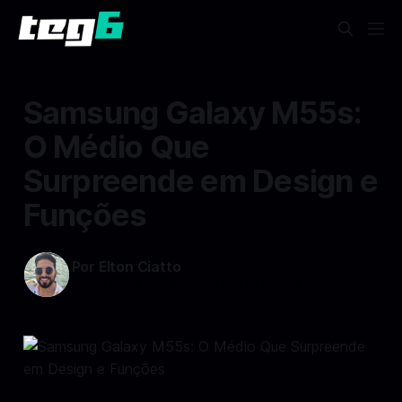
Samsung Galaxy M55s:
O Médio Que
Surpreende em Design e
Funções
Por Elton Ciatto
21 set 2024
—
2 min read min de leitura