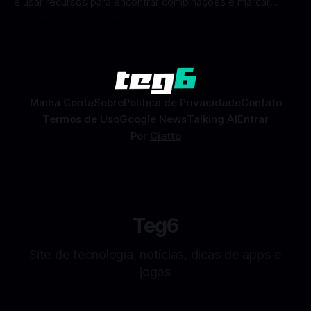
e usar recursos para encontrar combinações e marcar
encontros reais no app. O Facebook Namoro (Facebook
Por Mateus Barreto
09 fev 2026
Dating) é uma ferramenta gratuita dentro do app do
Facebook que permite conhecer pessoas novas, fazer
combinações e, com sorte, marcar encontros reais — tudo
sem
Minha Conta
Sobre
Politica de Privacidade
Contato
Termos de Uso
Google News
Talking AI
Entrar
Por
Ciatto
Teg6
Site de tecnologia, notícias, dicas de apps e
jogos