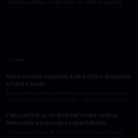
domínio público, e são livres de direitos autorais.
LEIA MAIS
Nova corrida espacial: EUA e China disputam
o futuro lunar
Estados Unidos e China intensificam disputa espacial com
testes, foguetes e planos lunares — quem está na frente
rumo à Lua antes de 2030? A corrida espacial voltou a
Por Mateus Barreto
12 fev 2026
ganhar destaque global com Estados Unidos e China
Falso antivírus no Android rouba senhas
disputando protagonismo na exploração lunar, em um
bancárias e preocupa especialistas
cenário que une avanços tecnológicos, testes de
Golpe usa app falso de antivírus no Android para roubar