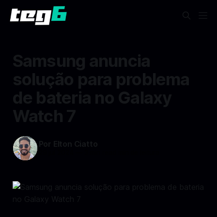
Samsung anuncia
solução para problema
de bateria no Galaxy
Watch 7
Por Elton Ciatto
29 jul 2024
—
3 min read min de leitura