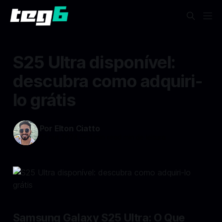
S25 Ultra disponível:
descubra como adquiri-
lo grátis
Por Elton Ciatto
21 out 2024
—
3 min read min de leitura
Samsung Galaxy S25 Ultra: O Que