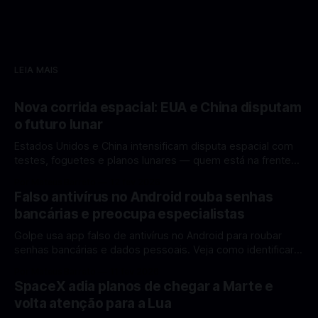
LEIA MAIS
Nova corrida espacial: EUA e China disputam
o futuro lunar
Estados Unidos e China intensificam disputa espacial com
testes, foguetes e planos lunares — quem está na frente
rumo à Lua antes de 2030? A corrida espacial voltou a
Por Mateus Barreto
12 fev 2026
ganhar destaque global com Estados Unidos e China
Falso antivírus no Android rouba senhas
disputando protagonismo na exploração lunar, em um
bancárias e preocupa especialistas
cenário que une avanços tecnológicos, testes de
Golpe usa app falso de antivírus no Android para roubar
senhas bancárias e dados pessoais. Veja como identificar e
se proteger. Um novo golpe envolvendo aplicativos falsos
Por Mateus Barreto
11 fev 2026
de antivírus no Android está chamando atenção de
SpaceX adia planos de chegar a Marte e
especialistas em cibersegurança. Em vez de proteger o
volta atenção para a Lua
celular, o app fraudulento atua como um