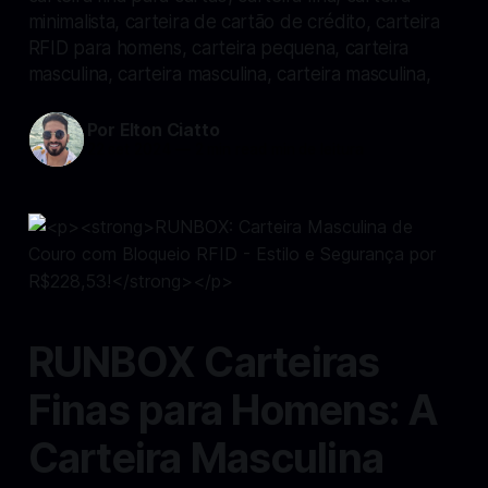
minimalista, carteira de cartão de crédito, carteira
RFID para homens, carteira pequena, carteira
masculina, carteira masculina, carteira masculina,
Por Elton Ciatto
22 set 2024
—
2 min read min de leitura
RUNBOX Carteiras
Finas para Homens: A
Carteira Masculina