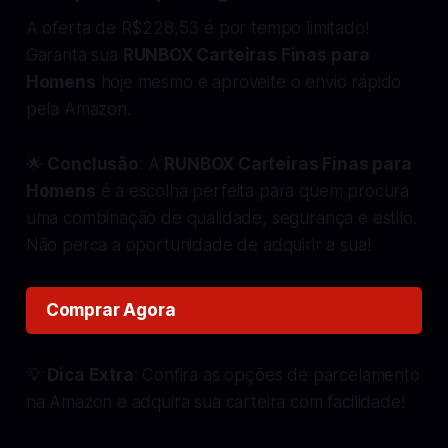
A oferta de R$228,53 é por tempo limitado!
Garanta sua
RUNBOX Carteiras Finas para
Homens
hoje mesmo e aproveite o envio rápido
pela Amazon.
🌟
Conclusão
: A
RUNBOX Carteiras Finas para
Homens
é a escolha perfeita para quem procura
uma combinação de qualidade, segurança e estilo.
Não perca a oportunidade de adquirir a sua!
Comprar Agora
💡
Dica Extra
: Confira as opções de parcelamento
na Amazon e adquira sua carteira com facilidade!