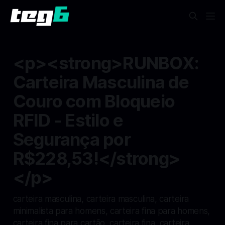
<p><strong>RUNBOX:
Carteira Masculina de
Couro com Bloqueio
RFID - Estilo e
Segurança por
R$228,53!</strong>
</p>
carteira masculina, carteira masculina, carteira
minimalista para homens, carteira fina para homens,
carteira fina para cartão, carteira fina, carteira