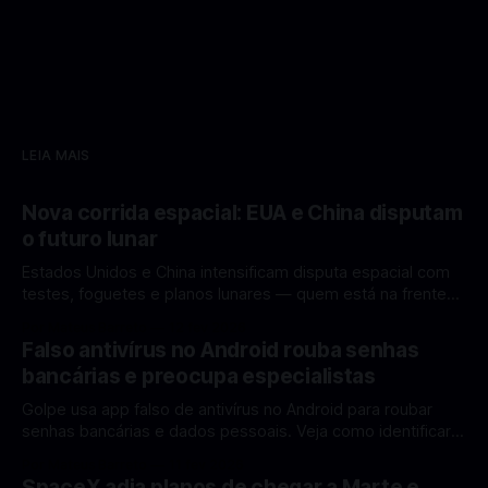
LEIA MAIS
Nova corrida espacial: EUA e China disputam
o futuro lunar
Estados Unidos e China intensificam disputa espacial com
testes, foguetes e planos lunares — quem está na frente
rumo à Lua antes de 2030? A corrida espacial voltou a
Por Mateus Barreto
12 fev 2026
ganhar destaque global com Estados Unidos e China
Falso antivírus no Android rouba senhas
disputando protagonismo na exploração lunar, em um
bancárias e preocupa especialistas
cenário que une avanços tecnológicos, testes de
Golpe usa app falso de antivírus no Android para roubar
senhas bancárias e dados pessoais. Veja como identificar e
se proteger. Um novo golpe envolvendo aplicativos falsos
Por Mateus Barreto
11 fev 2026
de antivírus no Android está chamando atenção de
SpaceX adia planos de chegar a Marte e