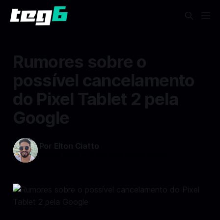
Rumores sobre o
possível cancelamento
do Pixel Tablet 2 pela
Google
Por Elton Ciatto
24 nov 2024
—
3 min read min de leitura