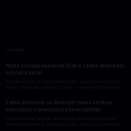
LEIA MAIS
Nova corrida espacial: EUA e China disputam
o futuro lunar
Estados Unidos e China intensificam disputa espacial com
testes, foguetes e planos lunares — quem está na frente
rumo à Lua antes de 2030? A corrida espacial voltou a
Por Mateus Barreto
12 fev 2026
ganhar destaque global com Estados Unidos e China
Falso antivírus no Android rouba senhas
disputando protagonismo na exploração lunar, em um
bancárias e preocupa especialistas
cenário que une avanços tecnológicos, testes de
Golpe usa app falso de antivírus no Android para roubar
senhas bancárias e dados pessoais. Veja como identificar e
se proteger. Um novo golpe envolvendo aplicativos falsos