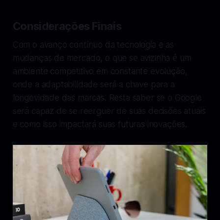
Considerações Finais
Com o avanço contínuo da tecnologia e as
mudanças de mercado, o que se avizinha é um
ambiente competitivo em constante evolução,
onde a adaptabilidade será a chave para a
longevidade das marcas. Resta saber se o Google
será capaz de se reerguer de suas decisões atuais
e como isso impactará suas futuras inovações.