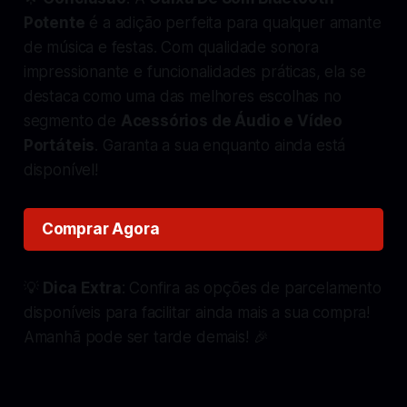
Potente
é a adição perfeita para qualquer amante
de música e festas. Com qualidade sonora
impressionante e funcionalidades práticas, ela se
destaca como uma das melhores escolhas no
segmento de
Acessórios de Áudio e Vídeo
Portáteis
. Garanta a sua enquanto ainda está
disponível!
Comprar Agora
💡
Dica Extra
: Confira as opções de parcelamento
disponíveis para facilitar ainda mais a sua compra!
Amanhã pode ser tarde demais! 🎉