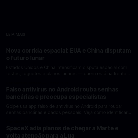
LEIA MAIS
Nova corrida espacial: EUA e China disputam
o futuro lunar
Estados Unidos e China intensificam disputa espacial com
testes, foguetes e planos lunares — quem está na frente
rumo à Lua antes de 2030? A corrida espacial voltou a
Por Mateus Barreto
12 fev 2026
ganhar destaque global com Estados Unidos e China
Falso antivírus no Android rouba senhas
disputando protagonismo na exploração lunar, em um
bancárias e preocupa especialistas
cenário que une avanços tecnológicos, testes de
Golpe usa app falso de antivírus no Android para roubar
senhas bancárias e dados pessoais. Veja como identificar e
se proteger. Um novo golpe envolvendo aplicativos falsos
Por Mateus Barreto
11 fev 2026
de antivírus no Android está chamando atenção de
SpaceX adia planos de chegar a Marte e
especialistas em cibersegurança. Em vez de proteger o
volta atenção para a Lua
celular, o app fraudulento atua como um