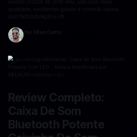
modelo D3204 de 20W Rms, som com ótima
qualidade, excelentes graves e conexão rápida,
com fácil instalação e uti
Por Elton Ciatto
17 set 2024
—
2 min read min de leitura
Review Completo:
Caixa De Som
Bluetooth Potente