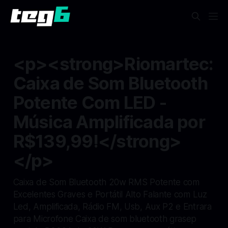
<p><strong>Riomartec:
Caixa de Som Bluetooth
Potente Com LED -
Música Amplificada por
R$139,99!</strong>
</p>
Caixa de Som Bluetooth 20w RMS Potente com
Excelentes Graves e Portátil Alto Falante com Luz
Led, Amplificada, Rádio FM, Usb, Aux P2 e Entrara
para Microfone Caixa de som bluetooth grasep