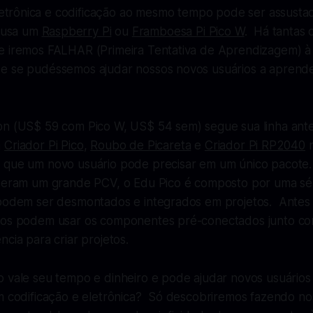
etrônica e codificação ao mesmo tempo pode ser assust
 usa um
Raspberry Pi
ou
Framboesa Pi Pico W
. Há tantas 
e iremos FALHAR (Primeira Tentativa de Aprendizagem) 
 se pudéssemos ajudar nossos novos usuários a aprende
on (US$ 59 com Pico W, US$ 54 sem) segue sua linha ante
a
Criador Pi Pico
,
Roubo de Picareta
e
Criador Pi RP2040
n
 que um novo usuário pode precisar em um único pacote
s eram um grande PCV, o Edu Pico é composto por uma sé
 podem ser desmontados e integrados em projetos. Antes 
nos podem usar os componentes pré-conectados junto co
ncia para criar projetos.
o vale seu tempo e dinheiro e pode ajudar novos usuários
om codificação e eletrônica? Só descobriremos fazendo no