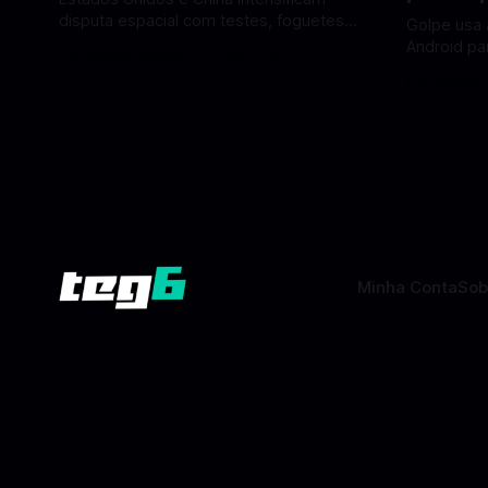
disputa espacial com testes, foguetes e
Golpe usa 
planos lunares — quem está na frente
Android pa
Por Mateus Barreto
12 fev 2026
rumo à Lua antes de 2030? A corrida
dados pess
Por Mateus 
espacial voltou a ganhar destaque
se proteger. Um novo golpe envo
global com Estados Unidos e China
aplicativos
disputando protagonismo na exploração
está cham
lunar, em um cenário que une avanços
especialis
tecnológicos, testes de
vez de pro
fraudulent
Minha Conta
Sob