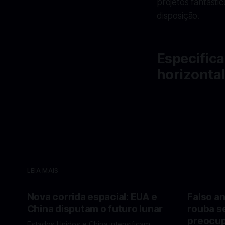
projetos fantast
disposição.
Especifica
horizonta
LEIA MAIS
Nova corrida espacial: EUA e
Falso an
China disputam o futuro lunar
rouba s
preocup
Estados Unidos e China intensificam