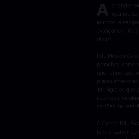
A
prender el
quando se
lembrar, e sempr
avançamos. Mas e
ritmo?
Edu Pico da Cytr
pranchas, como 
que reúne tudo o
placas anteriore
interligados que
aconteça, os alu
cartões de referê
O Cytron Edu Pic
familiarizarem c