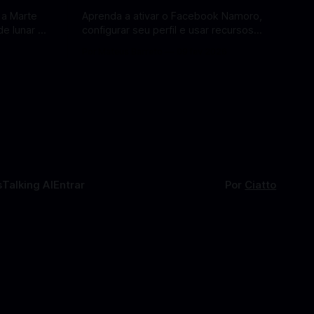
 a Marte
Aprenda a ativar o Facebook Namoro,
e lunar e
configurar seu perfil e usar recursos
Lua em
para encontrar combinações e marcar
6
Por Mateus Barreto
09 fev 2026
encontros reais no app. O Facebook
a por Elon
Namoro (Facebook Dating) é uma
ferramenta gratuita dentro do app do
 de
Facebook que permite conhecer
os para uma
pessoas novas, fazer combinações e,
com sorte, marcar encontros reais —
tudo sem
s
Talking AI
Entrar
Por
Ciatto