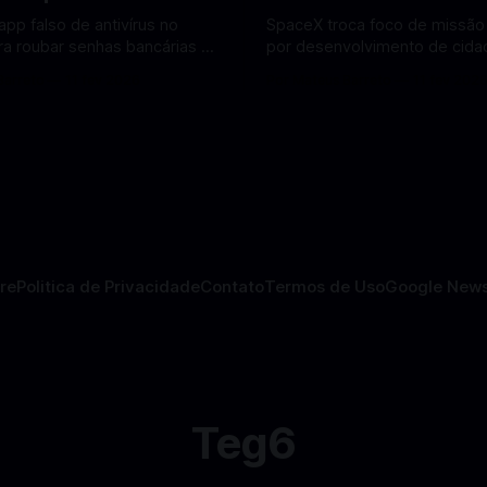
app falso de antivírus no
SpaceX troca foco de missão
ra roubar senhas bancárias e
por desenvolvimento de cidad
oais. Veja como identificar e
mira pouso não tripulado na 
Barreto
11 fev 2026
Por Mateus Barreto
11 fev 202
lvendo
2027, diz Elon Musk. A SpaceX, a
 falsos de antivírus no Android
empresa aeroespacial fundad
ando atenção de
Musk, anunciou uma mudança
tas em cibersegurança. Em
significativa na sua estratégia
teger o celular, o app
exploração espacial: os plan
o atua como um
missão humana ou
re
Politica de Privacidade
Contato
Termos de Uso
Google New
Teg6