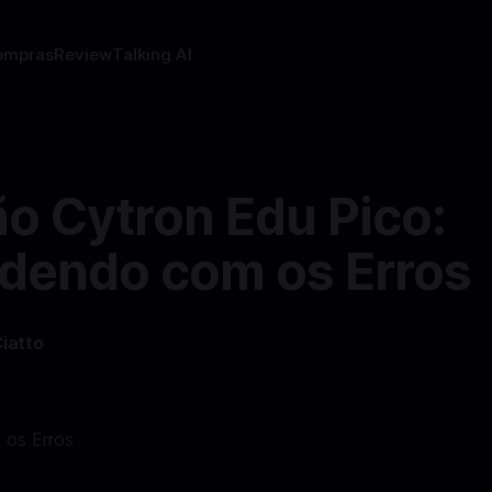
ompras
Review
Talking AI
o Cytron Edu Pico:
dendo com os Erros
Ciatto
—
1 min read min de leitura