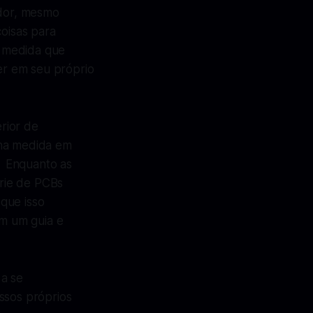
ador, mesmo
coisas para
à medida que
r em seu próprio
rior de
a medida em
. Enquanto as
rie de PCBs
que isso
m um guia e
 a se
ssos próprios