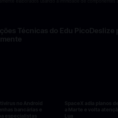
icamente elaborados usando a infinidade de componentes 
ções Técnicas do Edu PicoDeslize p
lmente
tivírus no Android
SpaceX adia planos d
enhas bancárias e
a Marte e volta atençã
a especialistas
Lua