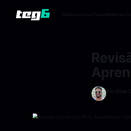
Notícias
Como Fazer
Melhores C
Revisã
Apren
Por Elton 
05 mai 2024