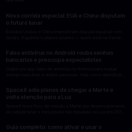
LEIA MAIS
Nova corrida espacial: EUA e China disputam
o futuro lunar
Estados Unidos e China intensificam disputa espacial com
testes, foguetes e planos lunares — quem está na frente
rumo à Lua antes de 2030? A corrida espacial voltou a
Por Mateus Barreto
12 fev 2026
ganhar destaque global com Estados Unidos e China
Falso antivírus no Android rouba senhas
disputando protagonismo na exploração lunar, em um
bancárias e preocupa especialistas
cenário que une avanços tecnológicos, testes de
Golpe usa app falso de antivírus no Android para roubar
senhas bancárias e dados pessoais. Veja como identificar e
se proteger. Um novo golpe envolvendo aplicativos falsos
Por Mateus Barreto
11 fev 2026
de antivírus no Android está chamando atenção de
SpaceX adia planos de chegar a Marte e
especialistas em cibersegurança. Em vez de proteger o
volta atenção para a Lua
celular, o app fraudulento atua como um
SpaceX troca foco de missão a Marte por desenvolvimento
de cidade lunar e mira pouso não tripulado na Lua em 2027,
diz Elon Musk. A SpaceX, a empresa aeroespacial fundada
Por Mateus Barreto
11 fev 2026
por Elon Musk, anunciou uma mudança significativa na sua
Guia completo: como ativar e usar o
estratégia de exploração espacial: os planos para uma