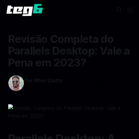
Revisão Completa do
Parallels Desktop: Vale a
Pena em 2023?
Por Elton Ciatto
29 set 2024
—
4 min read min de leitura
Parallels Desktop: A