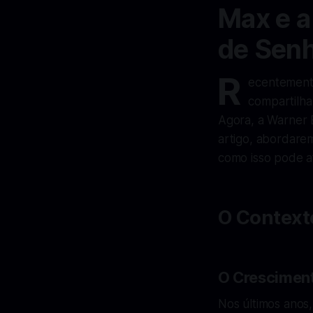
Max e a
de Senh
R
ecentemente
compartilha
Agora, a Warner 
artigo, abordare
como isso pode af
O Context
O Cresciment
Nos últimos anos