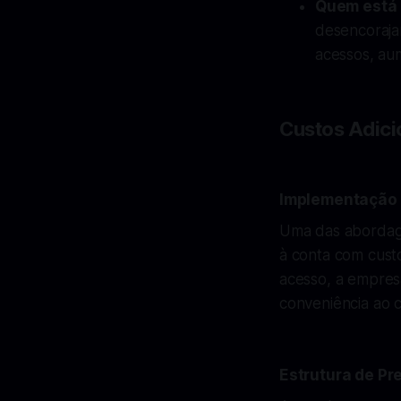
Quem está 
desencoraja
acessos, au
Custos Adici
Implementação
Uma das abordage
à conta com custo
acesso, a empres
conveniência ao 
Estrutura de Pr