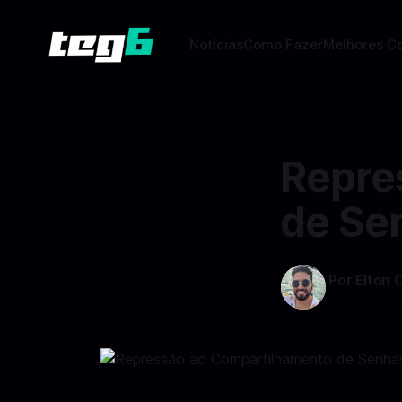
Notícias
Como Fazer
Melhores C
Repre
de Sen
Por Elton 
04 dez 202