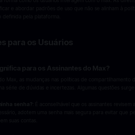
a forma como os usuários interagem com o max. As diretri
icar e abordar padrões de uso que não se alinham à polít
 definida pela plataforma.
s para os Usuários
ignifica para os Assinantes do Max?
 do Max, as mudanças nas políticas de compartilhamento 
a série de dúvidas e incertezas. Algumas questões surge
minha senha?
: É aconselhável que os assinantes revisem
cessário, adotem uma senha mais segura para evitar que p
sem suas contas.