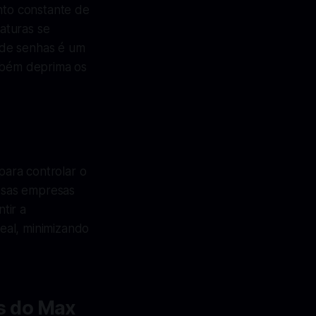
to constante de
aturas se
 de senhas é um
ambém deprima os
para controlar o
ssas empresas
tir a
real, minimizando
s do Max