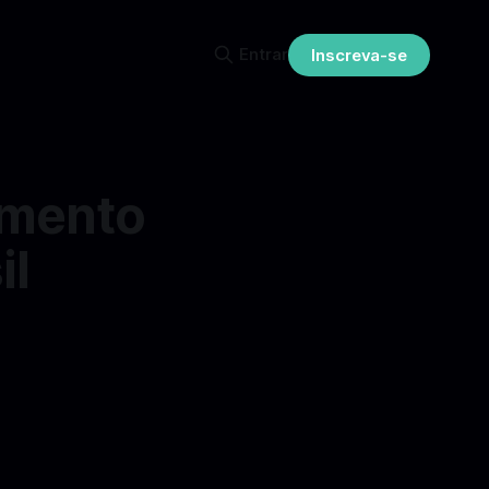
Entrar
Inscreva-se
amento
il