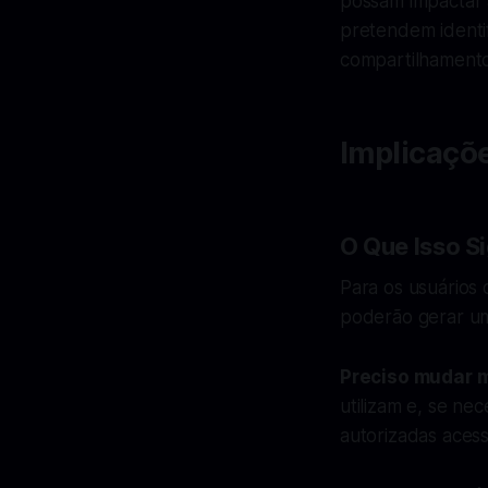
possam impactar 
pretendem identif
compartilhamento
Implicaçõe
O Que Isso S
Para os usuários
poderão gerar um
Preciso mudar 
utilizam e, se ne
autorizadas aces