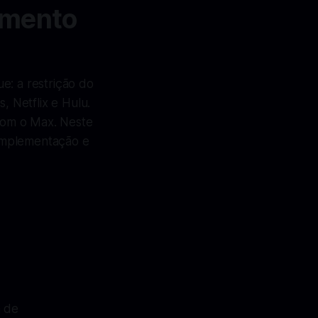
amento
: a restrição do
 Netflix e Hulu.
com o Max. Neste
 implementação e
a de