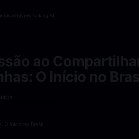
ompras
Review
Talking AI
ssão ao Compartilh
has: O Início no Bras
Ciatto
4
—
3 min read min de leitura