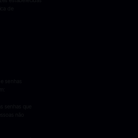
zes estabelecidas
ica de
de senhas
m:
 as senhas que
essoas não