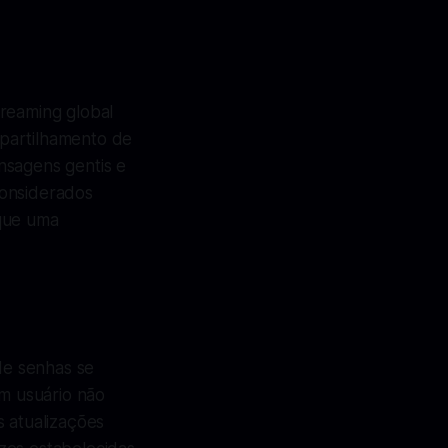
treaming global
mpartilhamento de
nsagens gentis e
considerados
 que uma
 de senhas se
um usuário não
s atualizações