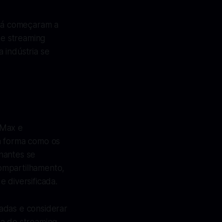
 já começaram a
de streaming
 indústria se
 Max e
a forma como os
nantes se
ompartilhamento,
 diversificada.
hadas e considerar