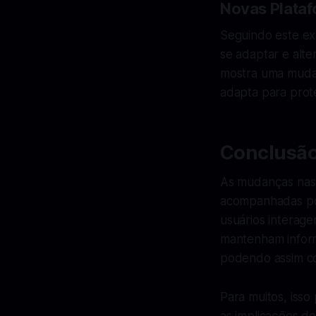
Novas Plataf
Seguindo este exe
se adaptar e alte
mostra uma mudanç
adapta para prote
Conclusã
As mudanças nas 
acompanhadas por
usuários interag
mantenham inform
podendo assim con
Para muitos, isso