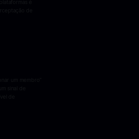
 plataformas é
erceptação de
ionar um membro”
um sinal de
vel de