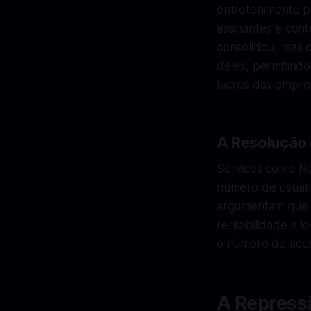
entretenimento p
assinantes e con
consolidou, mas 
deles, permitind
lucros das empr
A Resolução 
Services como Net
número de usuári
argumentam que a
rentabilidade a l
o número de aces
A Repress