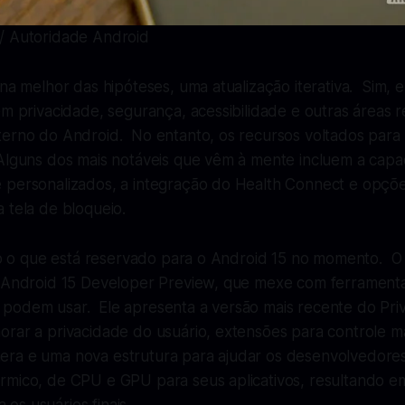
/ Autoridade Android
 na melhor das hipóteses, uma atualização iterativa. Sim, e
em privacidade, segurança, acessibilidade e outras áreas 
terno do Android. No entanto, os recursos voltados para
lguns dos mais notáveis ​​​​que vêm à mente incluem a capa
 personalizados, a integração do Health Connect e opçõ
 tela de bloqueio.
tudo o que está reservado para o Android 15 no momento. 
o Android 15 Developer Preview, que mexe com ferrament
podem usar. Ele apresenta a versão mais recente do Pr
orar a privacidade do usuário, extensões para controle m
ra e uma nova estrutura para ajudar os desenvolvedores 
rmico, de CPU e GPU para seus aplicativos, resultando e