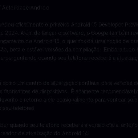
 Autoridade Android
nciou oficialmente o primeiro Android 15 Developer Prev
de 2024. Além de lançar o software, o Google também re
ançamento do Android 15, o que nos dá uma noção de qu
ção, beta e estável versões da compilação. Embora tudo is
se perguntando quando seu telefone receberá a atualiza
rá como um centro de atualização contínua para versões d
ais fabricantes de dispositivos. É altamente recomendáve
favorito e retorne a ele ocasionalmente para verificar se
o seu telefone!
ber quando seu telefone receberá a versão oficial anterio
treador de atualização do Android 14.