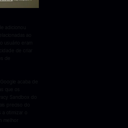
le adicionou
relacionadas ao
 o usuário eram
cidade de criar
es de
O Google acaba de
as que os
ivacy Sandbox do
ais preciso do
a otimizar o
m melhor