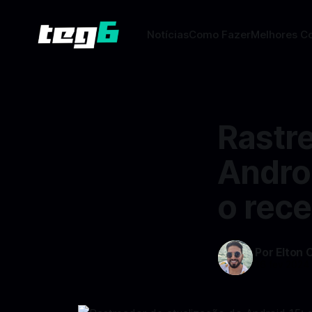
Notícias
Como Fazer
Melhores C
Rastr
Andro
o rec
Por Elton 
16 fev 2024