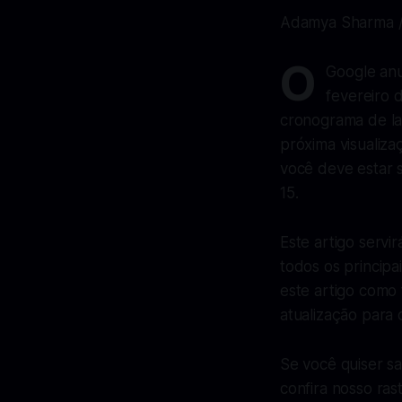
Adamya Sharma /
O
Google anu
fevereiro 
cronograma de l
próxima visualiza
você deve estar 
15.
Este artigo servi
todos os princip
este artigo como 
atualização para 
Se você quiser sa
confira nosso ras