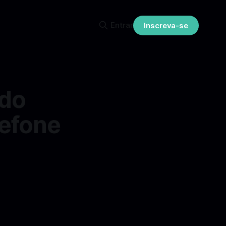
Entrar
Inscreva-se
 do
lefone