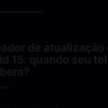
ompras
Review
Talking AI
eador de atualização
id 15: quando seu te
eberá?
Ciatto
—
2 min read min de leitura