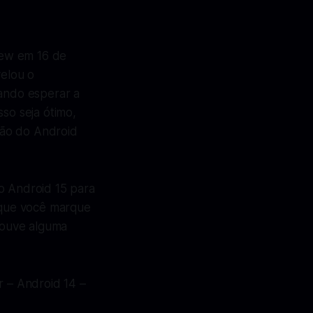
iew em 16 de
velou o
ando esperar a
so seja ótimo,
ção do Android
o Android 15 para
l que você marque
 houve alguma
r – Android 14 –