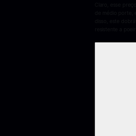
Claro, esse preç
de médio porte, 
disso, este dobr
resistente a poei