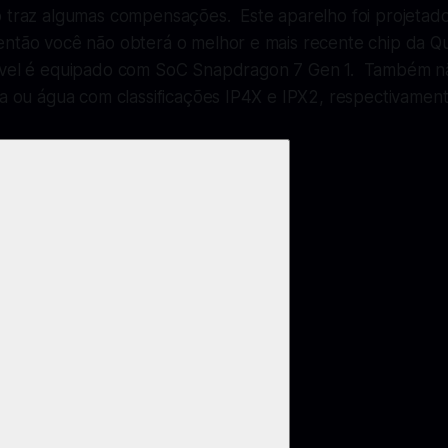
o traz algumas compensações. Este aparelho foi projetad
então você não obterá o melhor e mais recente chip da 
ável é equipado com SoC Snapdragon 7 Gen 1. Também n
ra ou água com classificações IP4X e IPX2, respectivament