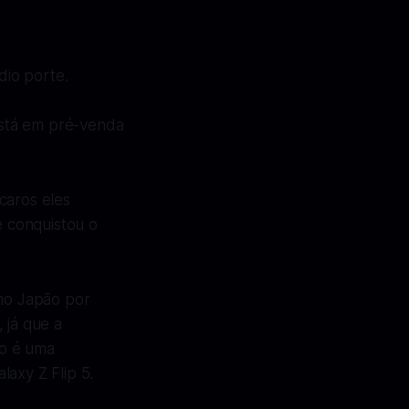
io porte.
stá em pré-venda
caros eles
 conquistou o
 no Japão por
 já que a
so é uma
axy Z Flip 5.