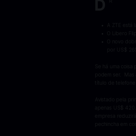
D
R
A ZTE está 
O Libero Fli
O novo dobr
por US$ 26
Se há uma coisa p
podem ser. Mas a
título de telefon
Avistado pela pr
apenas US$ 420. É
empresa reduzirá
pechincha em com