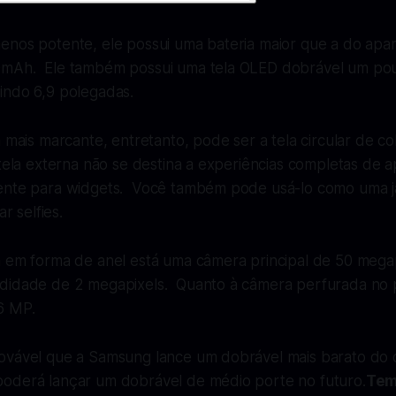
enos potente, ele possui uma bateria maior que a do apa
0mAh. Ele também possui uma tela OLED dobrável um po
indo 6,9 polegadas.
a mais marcante, entretanto, pode ser a tela circular de 
tela externa não se destina a experiências completas de ap
ente para widgets. Você também pode usá-lo como uma j
ar selfies.
a em forma de anel está uma câmera principal de 50 mega
didade de 2 megapixels. Quanto à câmera perfurada no pa
6 MP.
ovável que a Samsung lance um dobrável mais barato do 
oderá lançar um dobrável de médio porte no futuro.
Tem