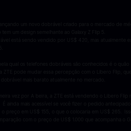
lançando um novo dobrável criado para o mercado de méd
p tem um design semelhante ao Galaxy Z Flip 5.
ável está sendo vendido por US$ 420, mas atualmente e
5.
ela qual os telefones dobráveis ​​são conhecidos é o quão 
 ZTE pode mudar essa percepção com o Libero Flip, que
e dobrável mais barato atualmente no mercado.
imeira vez por
A beira
, a ZTE está vendendo o Libero Flip
 ainda mais acessível se você fizer o pedido antecipado,
 o preço em US$ 155, o que o colocaria em US$ 265. Is
paração com o preço de US$ 1.000 que acompanha o Gal