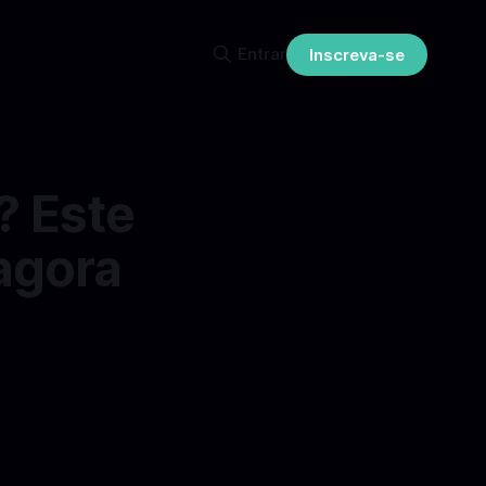
Entrar
Inscreva-se
? Este
agora