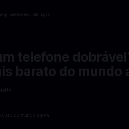
ompras
Review
Talking AI
um telefone dobrável
ais barato do mundo 
Ciatto
—
2 min read min de leitura