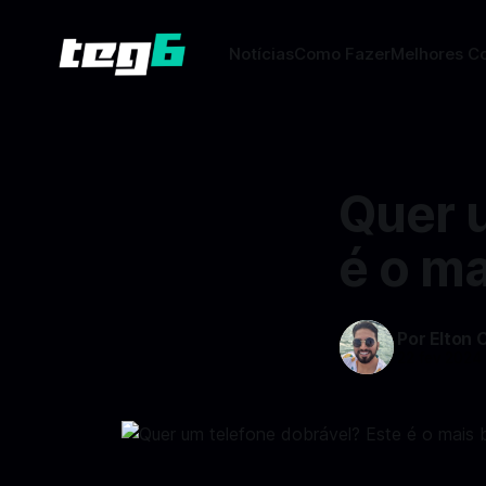
Notícias
Como Fazer
Melhores C
Quer 
é o m
Por Elton 
22 fev 2024