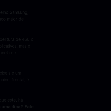
relho Samsung,
uco maior de
cobertura de 466 x
licativos, mas é
anela de
pixels e um
inel frontal, é
que este, há
 uma dica? Fale