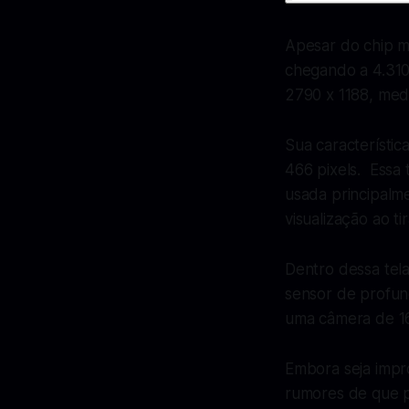
Apesar do chip m
chegando a 4.31
2790 x 1188, med
Sua característic
466 pixels. Essa 
usada principalm
visualização ao tir
Dentro dessa tel
sensor de profun
uma câmera de 1
Embora seja impr
rumores de que p