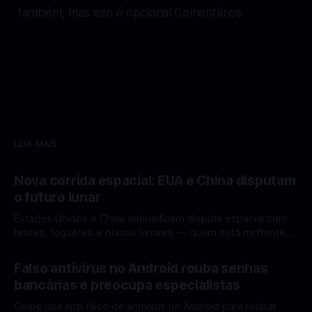
também, mas isso é opcional.Comentários
LEIA MAIS
Nova corrida espacial: EUA e China disputam
o futuro lunar
Estados Unidos e China intensificam disputa espacial com
testes, foguetes e planos lunares — quem está na frente
rumo à Lua antes de 2030? A corrida espacial voltou a
Por Mateus Barreto
12 fev 2026
ganhar destaque global com Estados Unidos e China
Falso antivírus no Android rouba senhas
disputando protagonismo na exploração lunar, em um
bancárias e preocupa especialistas
cenário que une avanços tecnológicos, testes de
Golpe usa app falso de antivírus no Android para roubar