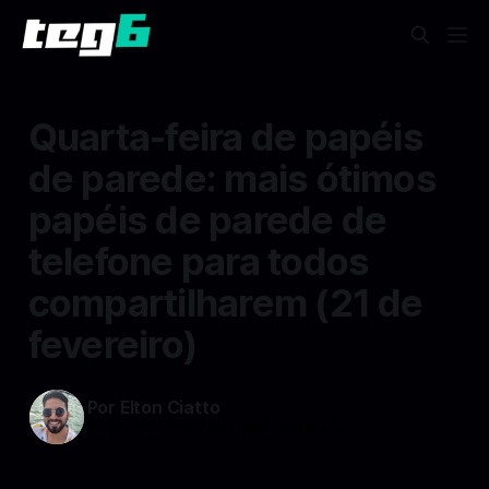
Quarta-feira de papéis
de parede: mais ótimos
papéis de parede de
telefone para todos
compartilharem (21 de
fevereiro)
Por Elton Ciatto
23 fev 2024
—
2 min read min de leitura