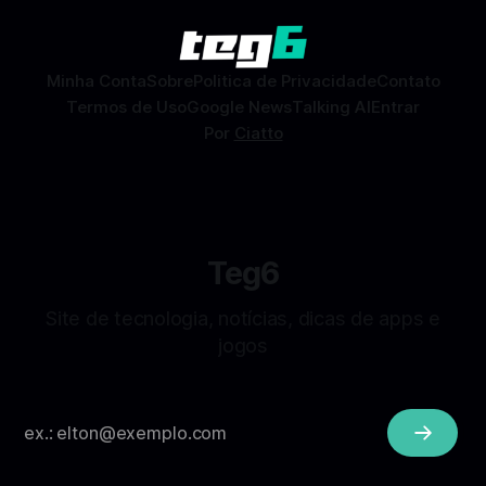
combinações e, com sorte, marcar encontros reais — tudo
sem
Minha Conta
Sobre
Politica de Privacidade
Contato
Termos de Uso
Google News
Talking AI
Entrar
Por
Ciatto
Teg6
Site de tecnologia, notícias, dicas de apps e
jogos