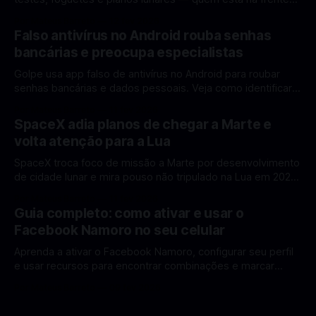
rumo à Lua antes de 2030? A corrida espacial voltou a
Por Mateus Barreto
12 fev 2026
ganhar destaque global com Estados Unidos e China
Falso antivírus no Android rouba senhas
disputando protagonismo na exploração lunar, em um
bancárias e preocupa especialistas
cenário que une avanços tecnológicos, testes de
Golpe usa app falso de antivírus no Android para roubar
senhas bancárias e dados pessoais. Veja como identificar e
se proteger. Um novo golpe envolvendo aplicativos falsos
Por Mateus Barreto
11 fev 2026
de antivírus no Android está chamando atenção de
SpaceX adia planos de chegar a Marte e
especialistas em cibersegurança. Em vez de proteger o
volta atenção para a Lua
celular, o app fraudulento atua como um
SpaceX troca foco de missão a Marte por desenvolvimento
de cidade lunar e mira pouso não tripulado na Lua em 2027,
diz Elon Musk. A SpaceX, a empresa aeroespacial fundada
Por Mateus Barreto
11 fev 2026
por Elon Musk, anunciou uma mudança significativa na sua
Guia completo: como ativar e usar o
estratégia de exploração espacial: os planos para uma
Facebook Namoro no seu celular
missão humana ou
Aprenda a ativar o Facebook Namoro, configurar seu perfil
e usar recursos para encontrar combinações e marcar
encontros reais no app. O Facebook Namoro (Facebook
Por Mateus Barreto
09 fev 2026
Dating) é uma ferramenta gratuita dentro do app do
Facebook que permite conhecer pessoas novas, fazer