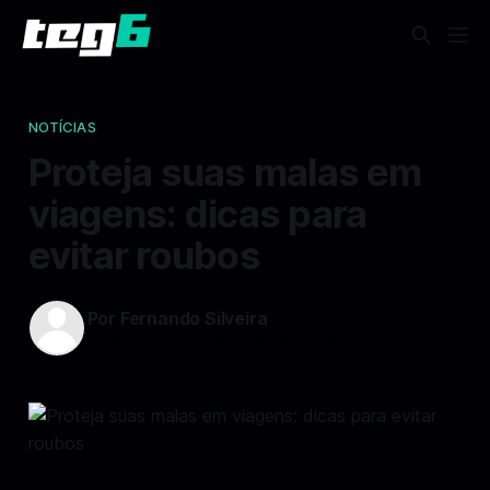
NOTÍCIAS
Proteja suas malas em
viagens: dicas para
evitar roubos
Por Fernando Silveira
26 jan 2025
—
4 min read min de leitura