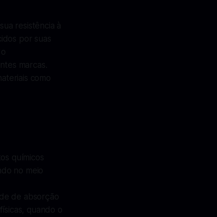
ua resistência à
cidos por suas
do
entes marcas.
ateriais como
os químicos
ndo no meio
ade de absorção
físicas, quando o