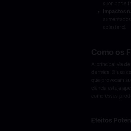
suor pode fa
Impactos n
aumentados 
colesterol.
Como os F
A principal via d
dérmica. O uso c
que provocam suo
ciência esteja a
como esses produ
Efeitos Poten