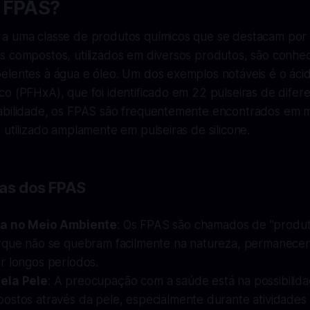
 FPAS?
a uma classe de produtos químicos que se destacam por s
s compostos, utilizados em diversos produtos, são conhe
elentes à água e óleo. Um dos exemplos notáveis é o áci
o (PFHxA), que foi identificado em 22 pulseiras de difer
abilidade, os FPAS são frequentemente encontrados em m
 utilizado amplamente em pulseiras de silicone.
cas dos FPAS
ia no Meio Ambiente
: Os FPAS são chamados de "produt
rque não se quebram facilmente na natureza, permanece
r longos períodos.
ela Pele
: A preocupação com a saúde está na possibilid
ostos através da pele, especialmente durante atividades 