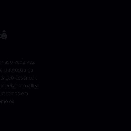
cê
ornado cada vez
sa publicada na
pação essencial:
 Polyfluoroalkyl
scutiremos em
omo os