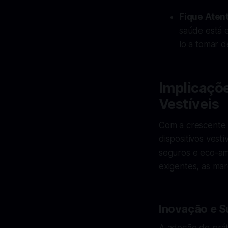
Fique Aten
saúde está 
lo a tomar d
Implicaçõe
Vestíveis
Com a crescente c
dispositivos vestí
seguros e eco-am
exigentes, as ma
Inovação e S