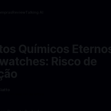
ompras
Review
Talking AI
tos Químicos Eterno
watches: Risco de
ição
Ciatto
4
—
3 min read min de leitura