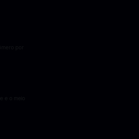
tômero por
e e o meio
.