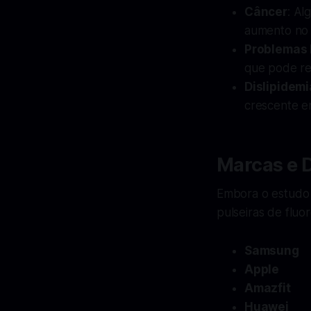
Câncer
: Al
aumento no r
Problemas
que pode re
Dislipidemi
crescente e
Marcas e D
Embora o estudo 
pulseiras de flu
Samsung
Apple
Amazfit
Huawei