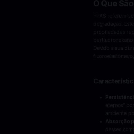
O Que São
FPAS referem-se 
degradação. Este
propriedades rep
perfluorohexanoic
Devido à sua dur
fluoroelastômero,
Característi
Persistênc
eternos" po
ambiente po
Absorção p
desses comp