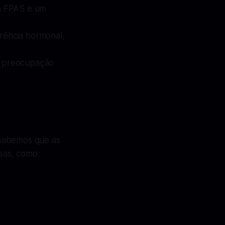
 a FPAS e um
rência hormonal,
ma preocupação
 sabemos que as
sas, como: