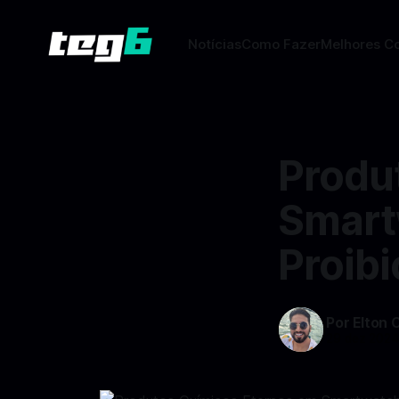
Notícias
Como Fazer
Melhores C
Produ
Smart
Proib
Por Elton 
29 dez 202