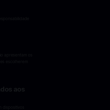
esponsabilidade
não apresentam os
res escolherem
ados aos
 dispositivos