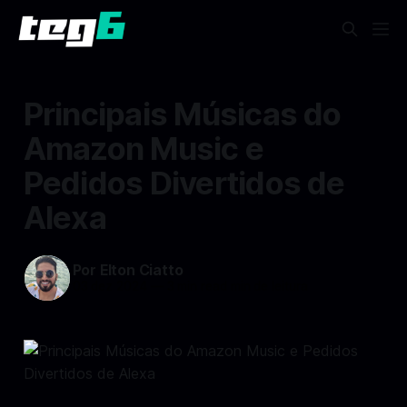
Principais Músicas do
Amazon Music e
Pedidos Divertidos de
Alexa
Por Elton Ciatto
03 dez 2024
—
3 min read min de leitura