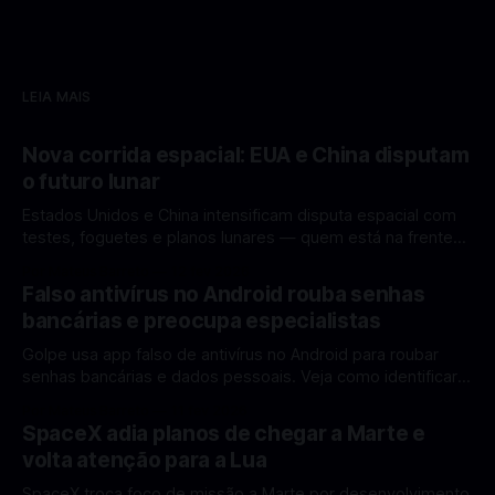
LEIA MAIS
Nova corrida espacial: EUA e China disputam
o futuro lunar
Estados Unidos e China intensificam disputa espacial com
testes, foguetes e planos lunares — quem está na frente
rumo à Lua antes de 2030? A corrida espacial voltou a
Por Mateus Barreto
12 fev 2026
ganhar destaque global com Estados Unidos e China
Falso antivírus no Android rouba senhas
disputando protagonismo na exploração lunar, em um
bancárias e preocupa especialistas
cenário que une avanços tecnológicos, testes de
Golpe usa app falso de antivírus no Android para roubar
senhas bancárias e dados pessoais. Veja como identificar e
se proteger. Um novo golpe envolvendo aplicativos falsos
Por Mateus Barreto
11 fev 2026
de antivírus no Android está chamando atenção de
SpaceX adia planos de chegar a Marte e
especialistas em cibersegurança. Em vez de proteger o
volta atenção para a Lua
celular, o app fraudulento atua como um
SpaceX troca foco de missão a Marte por desenvolvimento