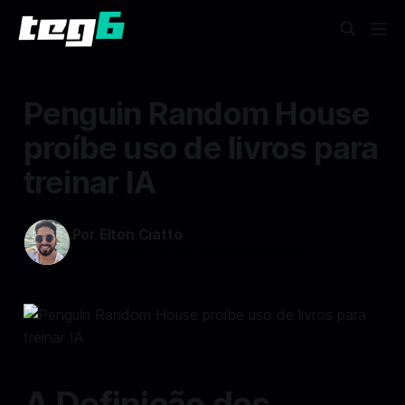
Penguin Random House
proíbe uso de livros para
treinar IA
Por Elton Ciatto
19 out 2024
—
4 min read min de leitura
A Definição dos