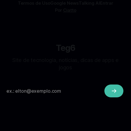
Termos de Uso
Google News
Talking AI
Entrar
Por
Ciatto
Teg6
Site de tecnologia, notícias, dicas de apps e
jogos