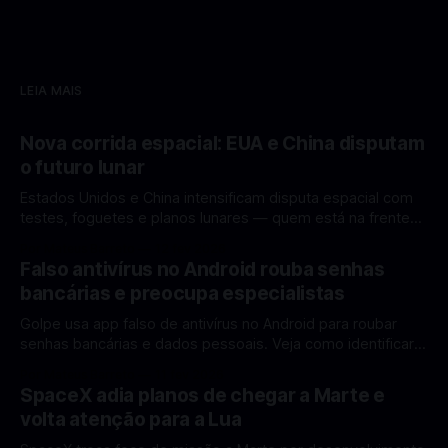
LEIA MAIS
Nova corrida espacial: EUA e China disputam
o futuro lunar
Estados Unidos e China intensificam disputa espacial com
testes, foguetes e planos lunares — quem está na frente
rumo à Lua antes de 2030? A corrida espacial voltou a
Por Mateus Barreto
12 fev 2026
ganhar destaque global com Estados Unidos e China
Falso antivírus no Android rouba senhas
disputando protagonismo na exploração lunar, em um
bancárias e preocupa especialistas
cenário que une avanços tecnológicos, testes de
Golpe usa app falso de antivírus no Android para roubar
senhas bancárias e dados pessoais. Veja como identificar e
se proteger. Um novo golpe envolvendo aplicativos falsos
Por Mateus Barreto
11 fev 2026
de antivírus no Android está chamando atenção de
SpaceX adia planos de chegar a Marte e
especialistas em cibersegurança. Em vez de proteger o
volta atenção para a Lua
celular, o app fraudulento atua como um