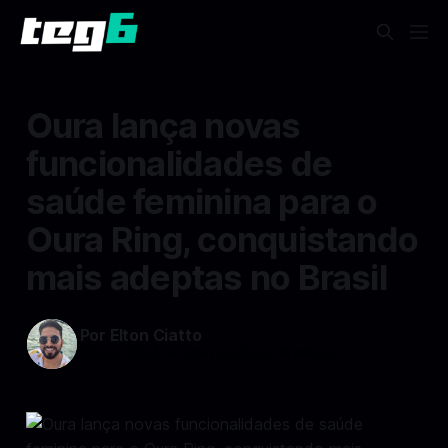
Oura lança novas
funcionalidades de
saúde feminina para o
Oura Ring, conquistando
mais adeptas no Brasil
Por Elton Ciatto
16 mai 2024
—
1 min read min de leitura