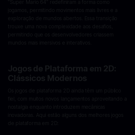
"Super Mario 64" redefiniram a forma como
jogamos, permitindo movimentos mais livres e a
exploração de mundos abertos. Essa transição
trouxe uma nova complexidade aos desafios,
permitindo que os desenvolvedores criassem
mundos mais imersivos e interativos.
Jogos de Plataforma em 2D:
Clássicos Modernos
Os jogos de plataforma 2D ainda têm um público
fiel, com muitos novos lançamentos aproveitando a
nostalgia enquanto introduzem mecânicas
inovadoras. Aqui estão alguns dos melhores jogos
de plataforma em 2D: