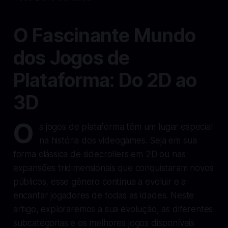
O Fascinante Mundo
dos Jogos de
Plataforma: Do 2D ao
3D
O
s jogos de plataforma têm um lugar especial
na história dos videogames. Seja em sua
forma clássica de sidecrollers em 2D ou nas
expansões tridimensionais que conquistaram novos
públicos, esse gênero continua a evoluir e a
encantar jogadores de todas as idades. Neste
artigo, exploraremos a sua evolução, as diferentes
subcategorias e os melhores jogos disponíveis