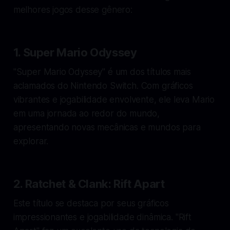
melhores jogos desse gênero:
1. Super Mario Odyssey
"Super Mario Odyssey" é um dos títulos mais
aclamados do Nintendo Switch. Com gráficos
vibrantes e jogabilidade envolvente, ele leva Mario
em uma jornada ao redor do mundo,
apresentando novas mecânicas e mundos para
explorar.
2. Ratchet & Clank: Rift Apart
Este título se destaca por seus gráficos
impressionantes e jogabilidade dinâmica. "Rift