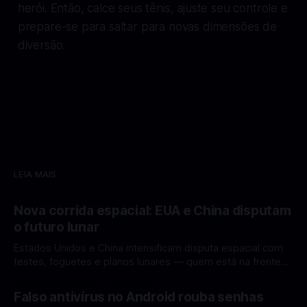
herói. Então, calce seus tênis, ajuste seu controle e
prepare-se para saltar para novas dimensões de
diversão.
LEIA MAIS
Nova corrida espacial: EUA e China disputam
o futuro lunar
Estados Unidos e China intensificam disputa espacial com
testes, foguetes e planos lunares — quem está na frente
rumo à Lua antes de 2030? A corrida espacial voltou a
Por Mateus Barreto
12 fev 2026
ganhar destaque global com Estados Unidos e China
Falso antivírus no Android rouba senhas
disputando protagonismo na exploração lunar, em um